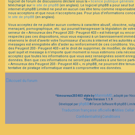
logiciel de forum de discussions déclaré sous la «
licence publique générale
téléchargé sur
le site de phpBB
(en anglais). Le logiciel phpBB a pour seul but 
internet et phpBB Limited ne peut en aucun cas être tenu comme responsable
F
nous acceptons et que nous n’acceptons pas. Pour plus d’informations concer
A
le site de phpBB
(en anglais).
Q
Vous acceptez de ne publier aucun contenu à caractère abusif, obscène, vulga
menaçant, pornographique, etc. qui pourrait transgresser la législation de votr
serveur de « Amoureux des Peugeot 203 - Peugeot 403 » est hébergé ou encore l
respectez pas ces dispositions, vous vous exposez à un bannissement immédiat
réservons le droit d’avertir votre fournisseur d’accès à internet et les autorités o
messages est enregistrée afin d’aider au renforcement de ces conditions. Vo
des Peugeot 203 - Peugeot 403 » ait le droit de supprimer, de modifier, de dépl
quel sujet et message à n’importe quel moment si nous estimons cela nécessair
acceptez que toutes les informations que vous avez renseignées soient enreg
données. Bien que ces informations ne seront pas diffusées à une tierce part
« Amoureux des Peugeot 203 - Peugeot 403 », ni phpBB, ne pourront être te
tentative de piratage informatique visant à compromettre vos données.
Accueil du forum
MannixMD
*
Amoureux203403 style by
, adapté par Nic
*
Style Version 1.1.9
phpBB
Développé par
® Forum Software © phpBB Limit
Traduction française officielle
Miles Cellar
©
Confidentialité
Conditions
|