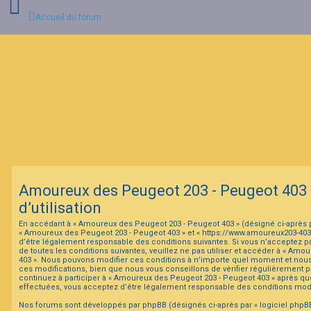
Accueil du forum
C
o
n
n
e
x
i
o
n
Amoureux des Peugeot 203 - Peugeot 403 
I
d’utilisation
n
s
En accédant à « Amoureux des Peugeot 203 - Peugeot 403 » (désigné ci-après par
c
« Amoureux des Peugeot 203 - Peugeot 403 » et « https://www.amoureux203-40
r
d’être légalement responsable des conditions suivantes. Si vous n’acceptez p
i
de toutes les conditions suivantes, veuillez ne pas utiliser et accéder à « Am
p
403 ». Nous pouvons modifier ces conditions à n’importe quel moment et nou
t
ces modifications, bien que nous vous conseillons de vérifier régulièrement p
i
continuez à participer à « Amoureux des Peugeot 203 - Peugeot 403 » après que
o
effectuées, vous acceptez d’être légalement responsable des conditions modif
n
Nos forums sont développés par phpBB (désignés ci-après par « logiciel phpBB 