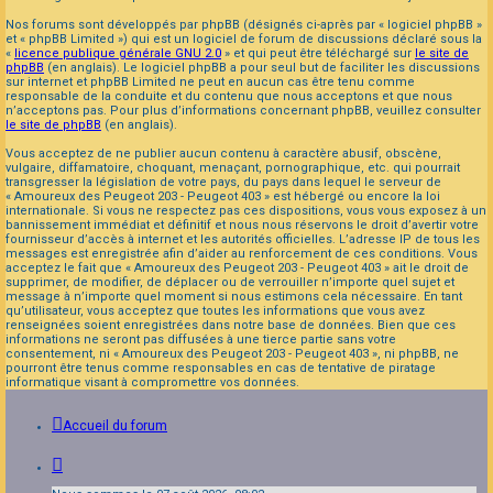
Nos forums sont développés par phpBB (désignés ci-après par « logiciel phpBB »
et « phpBB Limited ») qui est un logiciel de forum de discussions déclaré sous la
«
licence publique générale GNU 2.0
» et qui peut être téléchargé sur
le site de
phpBB
(en anglais). Le logiciel phpBB a pour seul but de faciliter les discussions
sur internet et phpBB Limited ne peut en aucun cas être tenu comme
responsable de la conduite et du contenu que nous acceptons et que nous
n’acceptons pas. Pour plus d’informations concernant phpBB, veuillez consulter
le site de phpBB
(en anglais).
Vous acceptez de ne publier aucun contenu à caractère abusif, obscène,
vulgaire, diffamatoire, choquant, menaçant, pornographique, etc. qui pourrait
transgresser la législation de votre pays, du pays dans lequel le serveur de
« Amoureux des Peugeot 203 - Peugeot 403 » est hébergé ou encore la loi
internationale. Si vous ne respectez pas ces dispositions, vous vous exposez à un
bannissement immédiat et définitif et nous nous réservons le droit d’avertir votre
fournisseur d’accès à internet et les autorités officielles. L’adresse IP de tous les
messages est enregistrée afin d’aider au renforcement de ces conditions. Vous
acceptez le fait que « Amoureux des Peugeot 203 - Peugeot 403 » ait le droit de
supprimer, de modifier, de déplacer ou de verrouiller n’importe quel sujet et
message à n’importe quel moment si nous estimons cela nécessaire. En tant
qu’utilisateur, vous acceptez que toutes les informations que vous avez
renseignées soient enregistrées dans notre base de données. Bien que ces
informations ne seront pas diffusées à une tierce partie sans votre
consentement, ni « Amoureux des Peugeot 203 - Peugeot 403 », ni phpBB, ne
pourront être tenus comme responsables en cas de tentative de piratage
informatique visant à compromettre vos données.
Accueil du forum