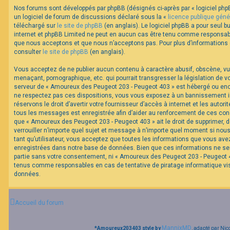
Nos forums sont développés par phpBB (désignés ci-après par « logiciel phpB
un logiciel de forum de discussions déclaré sous la «
licence publique géné
F
téléchargé sur
le site de phpBB
(en anglais). Le logiciel phpBB a pour seul bu
A
internet et phpBB Limited ne peut en aucun cas être tenu comme responsabl
Q
que nous acceptons et que nous n’acceptons pas. Pour plus d’informations
consulter
le site de phpBB
(en anglais).
Vous acceptez de ne publier aucun contenu à caractère abusif, obscène, vul
menaçant, pornographique, etc. qui pourrait transgresser la législation de v
serveur de « Amoureux des Peugeot 203 - Peugeot 403 » est hébergé ou encor
ne respectez pas ces dispositions, vous vous exposez à un bannissement im
réservons le droit d’avertir votre fournisseur d’accès à internet et les autorit
tous les messages est enregistrée afin d’aider au renforcement de ces cond
que « Amoureux des Peugeot 203 - Peugeot 403 » ait le droit de supprimer, d
verrouiller n’importe quel sujet et message à n’importe quel moment si nou
tant qu’utilisateur, vous acceptez que toutes les informations que vous av
enregistrées dans notre base de données. Bien que ces informations ne ser
partie sans votre consentement, ni « Amoureux des Peugeot 203 - Peugeot 40
tenus comme responsables en cas de tentative de piratage informatique v
données.
Accueil du forum
MannixMD
*
Amoureux203403 style by
, adapté par Nic