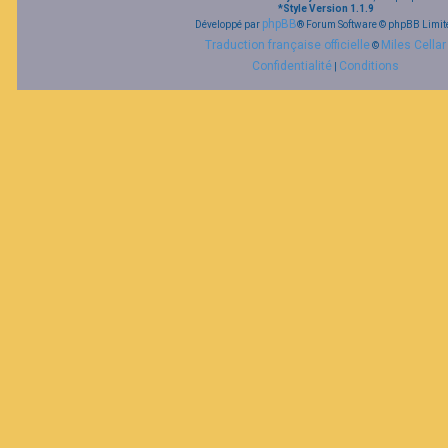
*
Style Version 1.1.9
phpBB
Développé par
® Forum Software © phpBB Limit
Traduction française officielle
Miles Cellar
©
Confidentialité
Conditions
|