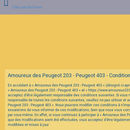
Accueil du forum
C
o
n
n
e
x
i
o
n
Amoureux des Peugeot 203 - Peugeot 403 - Conditions 
I
En accédant à « Amoureux des Peugeot 203 - Peugeot 403 » (désigné ci-après 
n
« Amoureux des Peugeot 203 - Peugeot 403 » et « https://www.amoureux20
s
c
acceptez d’être légalement responsable des conditions suivantes. Si vous 
r
responsable de toutes les conditions suivantes, veuillez ne pas utiliser et
i
Peugeot 203 - Peugeot 403 ». Nous pouvons modifier ces conditions à n’im
p
essaierons de vous informer de ces modifications, bien que nous vous conse
t
par vous-même. En effet, si vous continuez à participer à « Amoureux des P
i
o
que des modifications aient été effectuées, vous acceptez d’être légaleme
n
modifiées et mises à jour.