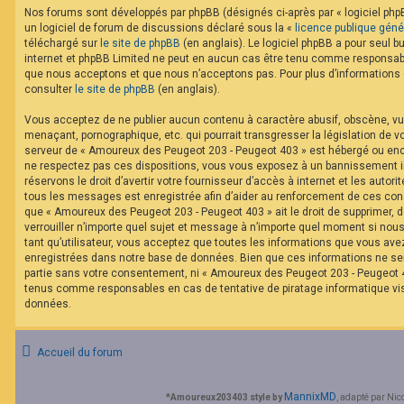
F
Nos forums sont développés par phpBB (désignés ci-après par « logiciel phpB
A
un logiciel de forum de discussions déclaré sous la «
licence publique géné
Q
téléchargé sur
le site de phpBB
(en anglais). Le logiciel phpBB a pour seul bu
internet et phpBB Limited ne peut en aucun cas être tenu comme responsabl
que nous acceptons et que nous n’acceptons pas. Pour plus d’informations
consulter
le site de phpBB
(en anglais).
Vous acceptez de ne publier aucun contenu à caractère abusif, obscène, vul
menaçant, pornographique, etc. qui pourrait transgresser la législation de v
serveur de « Amoureux des Peugeot 203 - Peugeot 403 » est hébergé ou encor
ne respectez pas ces dispositions, vous vous exposez à un bannissement im
réservons le droit d’avertir votre fournisseur d’accès à internet et les autorit
tous les messages est enregistrée afin d’aider au renforcement de ces cond
que « Amoureux des Peugeot 203 - Peugeot 403 » ait le droit de supprimer, d
verrouiller n’importe quel sujet et message à n’importe quel moment si nou
tant qu’utilisateur, vous acceptez que toutes les informations que vous av
enregistrées dans notre base de données. Bien que ces informations ne ser
partie sans votre consentement, ni « Amoureux des Peugeot 203 - Peugeot 40
tenus comme responsables en cas de tentative de piratage informatique v
données.
Accueil du forum
MannixMD
*
Amoureux203403 style by
, adapté par Nic