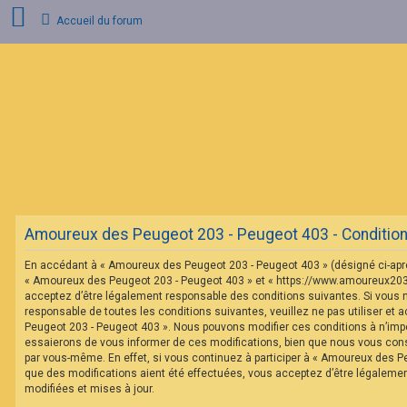
Accueil du forum
C
o
n
n
e
x
i
o
n
Amoureux des Peugeot 203 - Peugeot 403 - Conditions 
I
n
En accédant à « Amoureux des Peugeot 203 - Peugeot 403 » (désigné ci-après 
s
c
« Amoureux des Peugeot 203 - Peugeot 403 » et « https://www.amoureux20
r
acceptez d’être légalement responsable des conditions suivantes. Si vous 
i
responsable de toutes les conditions suivantes, veuillez ne pas utiliser et
p
Peugeot 203 - Peugeot 403 ». Nous pouvons modifier ces conditions à n’im
t
essaierons de vous informer de ces modifications, bien que nous vous conse
i
o
par vous-même. En effet, si vous continuez à participer à « Amoureux des P
n
que des modifications aient été effectuées, vous acceptez d’être légaleme
modifiées et mises à jour.