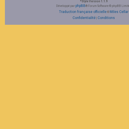
*
Style Version 1.1.9
phpBB
Développé par
® Forum Software © phpBB Limit
Traduction française officielle
Miles Cellar
©
Confidentialité
Conditions
|