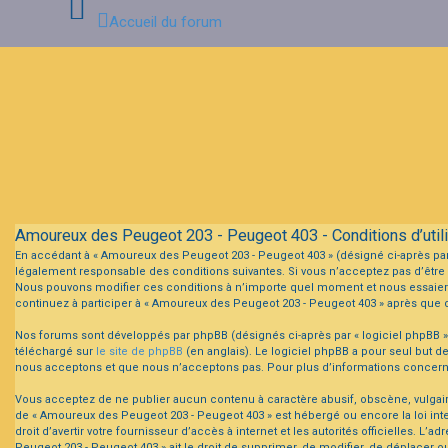
Accueil du forum
Connexion
Inscription
FAQ
Amoureux des Peugeot 203 - Peugeot 403 - Conditions d’utili
En accédant à « Amoureux des Peugeot 203 - Peugeot 403 » (désigné ci-après par 
légalement responsable des conditions suivantes. Si vous n’acceptez pas d’être 
Nous pouvons modifier ces conditions à n’importe quel moment et nous essaiero
continuez à participer à « Amoureux des Peugeot 203 - Peugeot 403 » après que d
Nos forums sont développés par phpBB (désignés ci-après par « logiciel phpBB » 
téléchargé sur
le site de phpBB
(en anglais). Le logiciel phpBB a pour seul but 
nous acceptons et que nous n’acceptons pas. Pour plus d’informations concern
Vous acceptez de ne publier aucun contenu à caractère abusif, obscène, vulgaire,
de « Amoureux des Peugeot 203 - Peugeot 403 » est hébergé ou encore la loi inte
droit d’avertir votre fournisseur d’accès à internet et les autorités officielles.
Peugeot 203 - Peugeot 403 » ait le droit de supprimer, de modifier, de déplacer o