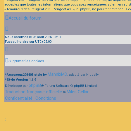
acceptez que toutes les informations que vous avez renseignées soient enregist
« Amoureux des Peugeot 203 - Peugeot 403 », ni phpBB, ne pourront être tenus 
Accueil du forum
Nous sommes le 06 août 2026, 08:11
Fuseau horaire sur
UTC+02:00
Supprimer les cookies
MannixMD
*
Amoureux203403 style by
, adapté par Nicosfly
*
Style Version 1.1.9
phpBB
Développé par
® Forum Software © phpBB Limited
Traduction française officielle
Miles Cellar
©
Confidentialité
Conditions
|