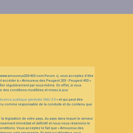
s://www.amoureux203-403.com/forum »), vous acceptez d’être
 et accéder à « Amoureux des Peugeot 203 - Peugeot 403 ».
ier régulièrement par vous-même. En effet, si vous
e des conditions modifiées et mises à jour.
licence publique générale GNU 2.0
» et qui peut être
e tenu comme responsable de la conduite et du contenu que
a législation de votre pays, du pays dans lequel le serveur
issement immédiat et définitif et nous nous réservons le
s conditions. Vous acceptez le fait que « Amoureux des
timons cela nécessaire. En tant qu’utilisateur, vous