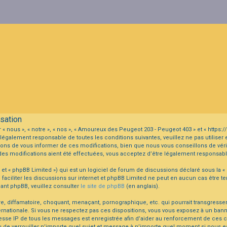
sation
« nous », « notre », « nos », « Amoureux des Peugeot 203 - Peugeot 403 » et « http
légalement responsable de toutes les conditions suivantes, veuillez ne pas utiliser
ns de vous informer de ces modifications, bien que nous vous conseillons de vérif
es modifications aient été effectuées, vous acceptez d’être légalement responsabl
et « phpBB Limited ») qui est un logiciel de forum de discussions déclaré sous la «
de faciliter les discussions sur internet et phpBB Limited ne peut en aucun cas êtr
ant phpBB, veuillez consulter
le site de phpBB
(en anglais).
 diffamatoire, choquant, menaçant, pornographique, etc. qui pourrait transgresser l
rnationale. Si vous ne respectez pas ces dispositions, vous vous exposez à un bann
 L’adresse IP de tous les messages est enregistrée afin d’aider au renforcement de ce
u de verrouiller n’importe quel sujet et message à n’importe quel moment si nous es