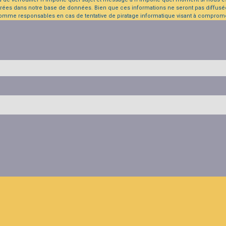
rées dans notre base de données. Bien que ces informations ne seront pas diffusée
comme responsables en cas de tentative de piratage informatique visant à comprom