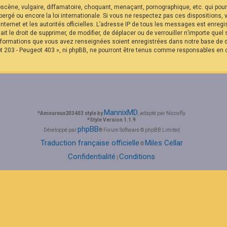
cène, vulgaire, diffamatoire, choquant, menaçant, pornographique, etc. qui pourra
rgé ou encore la loi internationale. Si vous ne respectez pas ces dispositions,
internet et les autorités officielles. L’adresse IP de tous les messages est enreg
it le droit de supprimer, de modifier, de déplacer ou de verrouiller n’importe qu
 informations que vous avez renseignées soient enregistrées dans notre base de
t 203 - Peugeot 403 », ni phpBB, ne pourront être tenus comme responsables en c
MannixMD
*
Amoureux203403 style by
, adapté par Nicosfly
*
Style Version 1.1.9
phpBB
Développé par
® Forum Software © phpBB Limited
Traduction française officielle
Miles Cellar
©
Confidentialité
Conditions
|