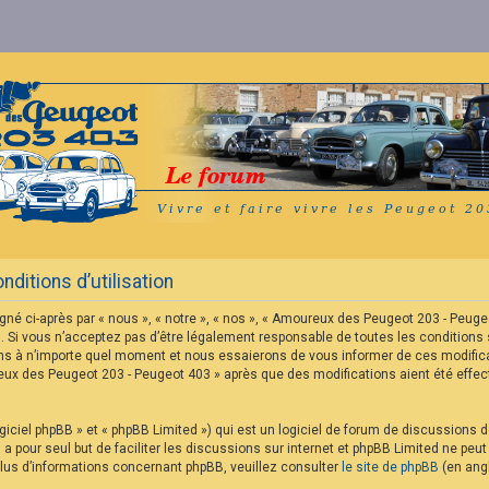
itions d’utilisation
né ci-après par « nous », « notre », « nos », « Amoureux des Peugeot 203 - Peu
 Si vous n’acceptez pas d’être légalement responsable de toutes les conditions s
s à n’importe quel moment et nous essaierons de vous informer de ces modificat
reux des Peugeot 203 - Peugeot 403 » après que des modifications aient été eff
iciel phpBB » et « phpBB Limited ») qui est un logiciel de forum de discussions 
B a pour seul but de faciliter les discussions sur internet et phpBB Limited ne p
us d’informations concernant phpBB, veuillez consulter
le site de phpBB
(en angl