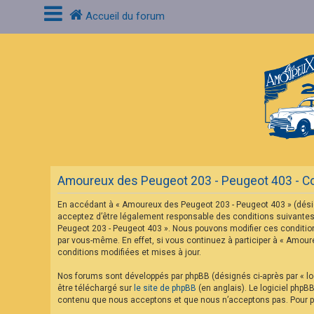
Accueil du forum
C
o
n
n
e
x
i
o
n
Amoureux des Peugeot 203 - Peugeot 403 - Cond
I
n
En accédant à « Amoureux des Peugeot 203 - Peugeot 403 » (désig
s
c
acceptez d’être légalement responsable des conditions suivantes.
r
Peugeot 203 - Peugeot 403 ». Nous pouvons modifier ces condition
i
par vous-même. En effet, si vous continuez à participer à « Amou
p
conditions modifiées et mises à jour.
t
i
o
Nos forums sont développés par phpBB (désignés ci-après par « log
n
être téléchargé sur
le site de phpBB
(en anglais). Le logiciel phpB
contenu que nous acceptons et que nous n’acceptons pas. Pour pl