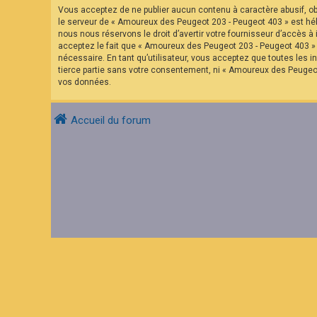
F
Vous acceptez de ne publier aucun contenu à caractère abusif, obs
A
le serveur de « Amoureux des Peugeot 203 - Peugeot 403 » est hébe
Q
nous nous réservons le droit d’avertir votre fournisseur d’accès à 
acceptez le fait que « Amoureux des Peugeot 203 - Peugeot 403 » a
nécessaire. En tant qu’utilisateur, vous acceptez que toutes les
tierce partie sans votre consentement, ni « Amoureux des Peugeo
vos données.
Accueil du forum