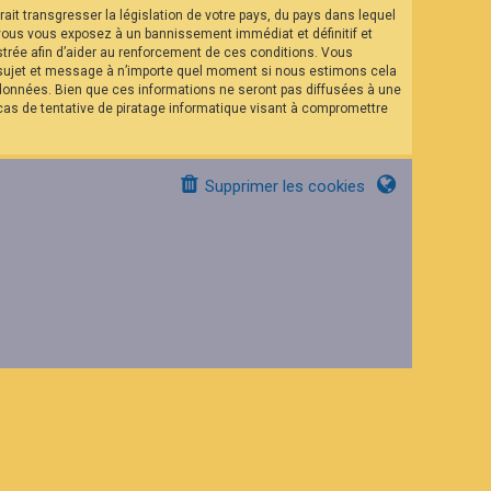
it transgresser la législation de votre pays, du pays dans lequel
 vous vous exposez à un bannissement immédiat et définitif et
istrée afin d’aider au renforcement de ces conditions. Vous
el sujet et message à n’importe quel moment si nous estimons cela
 données. Bien que ces informations ne seront pas diffusées à une
as de tentative de piratage informatique visant à compromettre
Supprimer les cookies