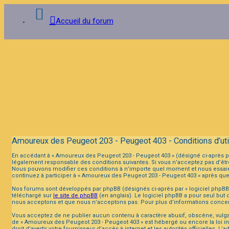
Accueil du forum
Connexion
Inscription
FAQ
Amoureux des Peugeot 203 - Peugeot 403 - Conditions d’util
En accédant à « Amoureux des Peugeot 203 - Peugeot 403 » (désigné ci-après pa
légalement responsable des conditions suivantes. Si vous n’acceptez pas d’être
Nous pouvons modifier ces conditions à n’importe quel moment et nous essaier
continuez à participer à « Amoureux des Peugeot 203 - Peugeot 403 » après que
Nos forums sont développés par phpBB (désignés ci-après par « logiciel phpBB »
téléchargé sur
le site de phpBB
(en anglais). Le logiciel phpBB a pour seul but
nous acceptons et que nous n’acceptons pas. Pour plus d’informations concer
Vous acceptez de ne publier aucun contenu à caractère abusif, obscène, vulgaire
de « Amoureux des Peugeot 203 - Peugeot 403 » est hébergé ou encore la loi in
droit d’avertir votre fournisseur d’accès à internet et les autorités officielle