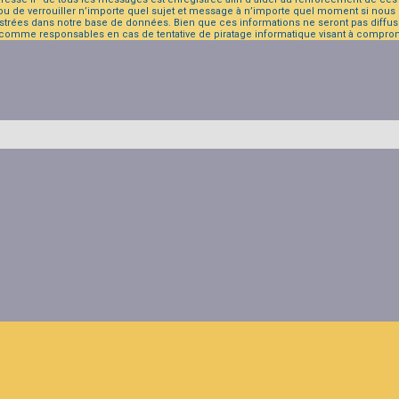
 ou de verrouiller n’importe quel sujet et message à n’importe quel moment si nous e
trées dans notre base de données. Bien que ces informations ne seront pas diffusé
 comme responsables en cas de tentative de piratage informatique visant à compro