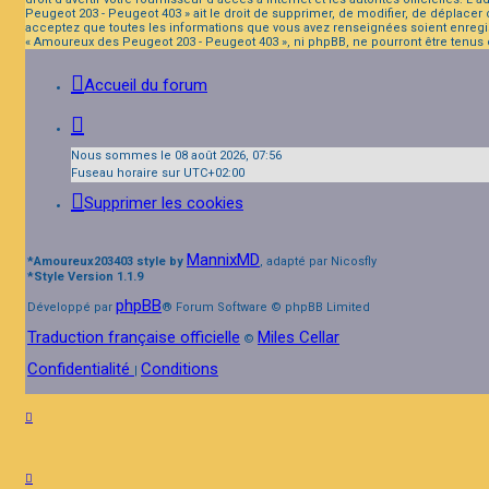
Peugeot 203 - Peugeot 403 » ait le droit de supprimer, de modifier, de déplacer
acceptez que toutes les informations que vous avez renseignées soient enregis
« Amoureux des Peugeot 203 - Peugeot 403 », ni phpBB, ne pourront être tenus
Accueil du forum
Nous sommes le 08 août 2026, 07:56
Fuseau horaire sur
UTC+02:00
Supprimer les cookies
MannixMD
*
Amoureux203403 style by
, adapté par Nicosfly
*
Style Version 1.1.9
phpBB
Développé par
® Forum Software © phpBB Limited
Traduction française officielle
Miles Cellar
©
Confidentialité
Conditions
|