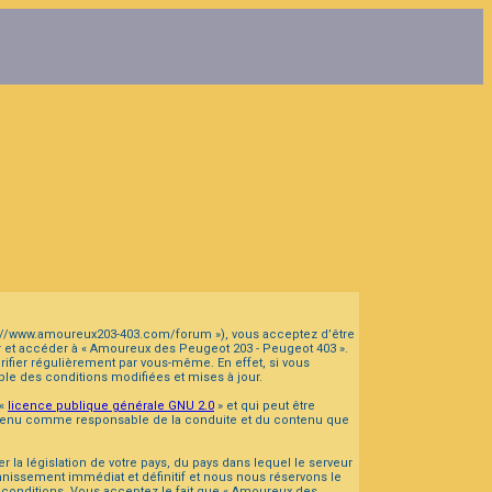
tps://www.amoureux203-403.com/forum »), vous acceptez d’être
er et accéder à « Amoureux des Peugeot 203 - Peugeot 403 ».
fier régulièrement par vous-même. En effet, si vous
le des conditions modifiées et mises à jour.
 «
licence publique générale GNU 2.0
» et qui peut être
tre tenu comme responsable de la conduite et du contenu que
la législation de votre pays, du pays dans lequel le serveur
nissement immédiat et définitif et nous nous réservons le
es conditions. Vous acceptez le fait que « Amoureux des