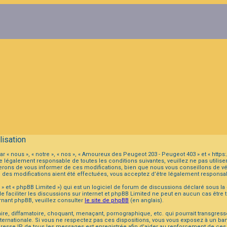
isation
r « nous », « notre », « nos », « Amoureux des Peugeot 203 - Peugeot 403 » et « ht
 légalement responsable de toutes les conditions suivantes, veuillez ne pas utilis
ons de vous informer de ces modifications, bien que nous vous conseillons de véri
 des modifications aient été effectuées, vous acceptez d’être légalement responsab
 et « phpBB Limited ») qui est un logiciel de forum de discussions déclaré sous la
 de faciliter les discussions sur internet et phpBB Limited ne peut en aucun cas ê
nant phpBB, veuillez consulter
le site de phpBB
(en anglais).
, diffamatoire, choquant, menaçant, pornographique, etc. qui pourrait transgresser 
ternationale. Si vous ne respectez pas ces dispositions, vous vous exposez à un ban
s. L’adresse IP de tous les messages est enregistrée afin d’aider au renforcement de c