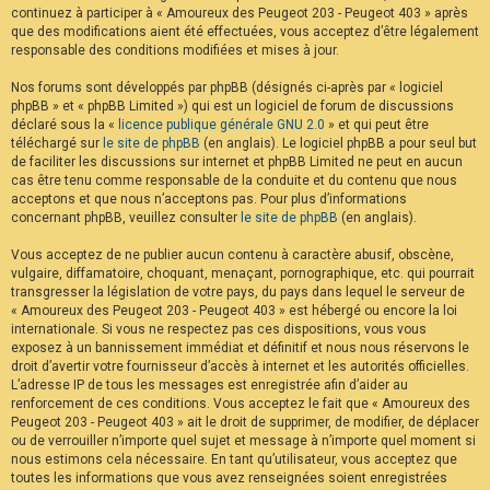
continuez à participer à « Amoureux des Peugeot 203 - Peugeot 403 » après
F
A
que des modifications aient été effectuées, vous acceptez d’être légalement
Q
responsable des conditions modifiées et mises à jour.
Nos forums sont développés par phpBB (désignés ci-après par « logiciel
phpBB » et « phpBB Limited ») qui est un logiciel de forum de discussions
déclaré sous la «
licence publique générale GNU 2.0
» et qui peut être
téléchargé sur
le site de phpBB
(en anglais). Le logiciel phpBB a pour seul but
de faciliter les discussions sur internet et phpBB Limited ne peut en aucun
cas être tenu comme responsable de la conduite et du contenu que nous
acceptons et que nous n’acceptons pas. Pour plus d’informations
concernant phpBB, veuillez consulter
le site de phpBB
(en anglais).
Vous acceptez de ne publier aucun contenu à caractère abusif, obscène,
vulgaire, diffamatoire, choquant, menaçant, pornographique, etc. qui pourrait
transgresser la législation de votre pays, du pays dans lequel le serveur de
« Amoureux des Peugeot 203 - Peugeot 403 » est hébergé ou encore la loi
internationale. Si vous ne respectez pas ces dispositions, vous vous
exposez à un bannissement immédiat et définitif et nous nous réservons le
droit d’avertir votre fournisseur d’accès à internet et les autorités officielles.
L’adresse IP de tous les messages est enregistrée afin d’aider au
renforcement de ces conditions. Vous acceptez le fait que « Amoureux des
Peugeot 203 - Peugeot 403 » ait le droit de supprimer, de modifier, de déplacer
ou de verrouiller n’importe quel sujet et message à n’importe quel moment si
nous estimons cela nécessaire. En tant qu’utilisateur, vous acceptez que
toutes les informations que vous avez renseignées soient enregistrées