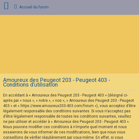
Accueil du forum
C
o
n
n
e
x
i
o
n
Amoureux des Peugeot 203 - Peugeot 403 -
I
Conditions d’utilisation
n
s
En accédant à « Amoureux des Peugeot 203 - Peugeot 403 » (désigné ci-
c
r
après par « nous », « notre », « nos », « Amoureux des Peugeot 203 - Peugeot
i
403 » et « https://www.amoureux203-403.com/forum »), vous acceptez d’être
p
légalement responsable des conditions suivantes. Si vous n’acceptez pas
t
d’être légalement responsable de toutes les conditions suivantes, veuillez
i
ne pas utiliser et accéder à « Amoureux des Peugeot 203 - Peugeot 403 ».
o
n
Nous pouvons modifier ces conditions à n’importe quel moment et nous
essaierons de vous informer de ces modifications, bien que nous vous
conseillons de vérifier régulièrement par vous-même. En effet, si vous