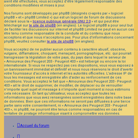
aient été effectuées, vous acceptez d’être légalement responsable des
conditions modifiées et mises à jour.
Nos forums sont développés par phpBB (désignés ci-après par « logiciel
phpBB » et « phpBB Limited ») qui est un logiciel de forum de discussions
déclaré sous la «
licence publique générale GNU 2.0
» et qui peut être
téléchargé sur
le site de phpBB
(en anglais). Le logiciel phpBB a pour seul but
de faciliter les discussions sur internet et phpBB Limited ne peut en aucun cas
être tenu comme responsable de la conduite et du contenu que nous
acceptons et que nous n’acceptons pas. Pour plus d’informations concernant
phpBB, veuillez consulter
le site de phpBB
(en anglais).
Vous acceptez de ne publier aucun contenu à caractère abusif, obscène,
vulgaire, diffamatoire, choquant, menaçant, pornographique, etc. qui pourrait
transgresser la législation de votre pays, du pays dans lequel le serveur de
« Amoureux des Peugeot 203 - Peugeot 403 » est hébergé ou encore la loi
internationale. Si vous ne respectez pas ces dispositions, vous vous exposez à
un bannissement immédiat et définitif et nous nous réservons le droit d’avertir
votre fournisseur d’accès à internet et les autorités officielles. L’adresse IP de
tous les messages est enregistrée afin d’aider au renforcement de ces
conditions. Vous acceptez le fait que « Amoureux des Peugeot 203 - Peugeot
403 » ait le droit de supprimer, de modifier, de déplacer ou de verrouiller
n’importe quel sujet et message à n’importe quel moment si nous estimons
cela nécessaire. En tant qu’utilisateur, vous acceptez que toutes les
informations que vous avez renseignées soient enregistrées dans notre base
de données. Bien que ces informations ne seront pas diffusées à une tierce
partie sans votre consentement, ni « Amoureux des Peugeot 203 - Peugeot
403 », ni phpBB, ne pourront être tenus comme responsables en cas de
tentative de piratage informatique visant à compromettre vos données.
Accueil du forum