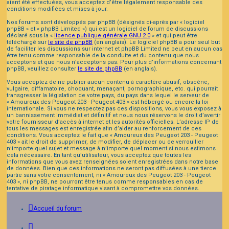
aient été effectuées, vous acceptez d’être légalement responsable des
conditions modifiées et mises à jour.
Nos forums sont développés par phpBB (désignés ci-après par « logiciel
phpBB » et « phpBB Limited ») qui est un logiciel de forum de discussions
déclaré sous la «
licence publique générale GNU 2.0
» et qui peut être
téléchargé sur
le site de phpBB
(en anglais). Le logiciel phpBB a pour seul but
de faciliter les discussions sur internet et phpBB Limited ne peut en aucun cas
être tenu comme responsable de la conduite et du contenu que nous
acceptons et que nous n’acceptons pas. Pour plus d’informations concernant
phpBB, veuillez consulter
le site de phpBB
(en anglais).
Vous acceptez de ne publier aucun contenu à caractère abusif, obscène,
vulgaire, diffamatoire, choquant, menaçant, pornographique, etc. qui pourrait
transgresser la législation de votre pays, du pays dans lequel le serveur de
« Amoureux des Peugeot 203 - Peugeot 403 » est hébergé ou encore la loi
internationale. Si vous ne respectez pas ces dispositions, vous vous exposez à
un bannissement immédiat et définitif et nous nous réservons le droit d’avertir
votre fournisseur d’accès à internet et les autorités officielles. L’adresse IP de
tous les messages est enregistrée afin d’aider au renforcement de ces
conditions. Vous acceptez le fait que « Amoureux des Peugeot 203 - Peugeot
403 » ait le droit de supprimer, de modifier, de déplacer ou de verrouiller
n’importe quel sujet et message à n’importe quel moment si nous estimons
cela nécessaire. En tant qu’utilisateur, vous acceptez que toutes les
informations que vous avez renseignées soient enregistrées dans notre base
de données. Bien que ces informations ne seront pas diffusées à une tierce
partie sans votre consentement, ni « Amoureux des Peugeot 203 - Peugeot
403 », ni phpBB, ne pourront être tenus comme responsables en cas de
tentative de piratage informatique visant à compromettre vos données.
Accueil du forum