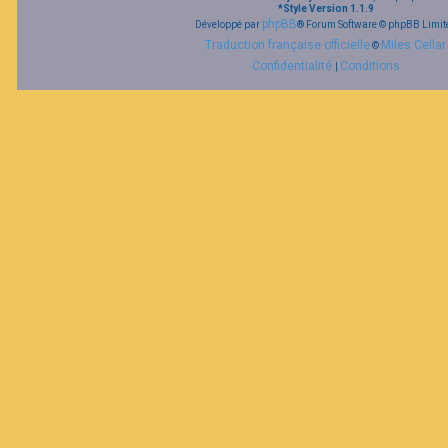
*
Style Version 1.1.9
phpBB
Développé par
® Forum Software © phpBB Limit
Traduction française officielle
Miles Cellar
©
Confidentialité
Conditions
|