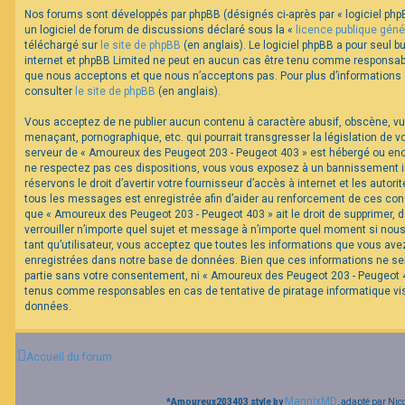
Nos forums sont développés par phpBB (désignés ci-après par « logiciel phpB
un logiciel de forum de discussions déclaré sous la «
licence publique géné
F
téléchargé sur
le site de phpBB
(en anglais). Le logiciel phpBB a pour seul bu
A
internet et phpBB Limited ne peut en aucun cas être tenu comme responsabl
Q
que nous acceptons et que nous n’acceptons pas. Pour plus d’informations
consulter
le site de phpBB
(en anglais).
Vous acceptez de ne publier aucun contenu à caractère abusif, obscène, vul
menaçant, pornographique, etc. qui pourrait transgresser la législation de v
serveur de « Amoureux des Peugeot 203 - Peugeot 403 » est hébergé ou encor
ne respectez pas ces dispositions, vous vous exposez à un bannissement im
réservons le droit d’avertir votre fournisseur d’accès à internet et les autorit
tous les messages est enregistrée afin d’aider au renforcement de ces cond
que « Amoureux des Peugeot 203 - Peugeot 403 » ait le droit de supprimer, d
verrouiller n’importe quel sujet et message à n’importe quel moment si nou
tant qu’utilisateur, vous acceptez que toutes les informations que vous av
enregistrées dans notre base de données. Bien que ces informations ne ser
partie sans votre consentement, ni « Amoureux des Peugeot 203 - Peugeot 40
tenus comme responsables en cas de tentative de piratage informatique v
données.
Accueil du forum
MannixMD
*
Amoureux203403 style by
, adapté par Nic