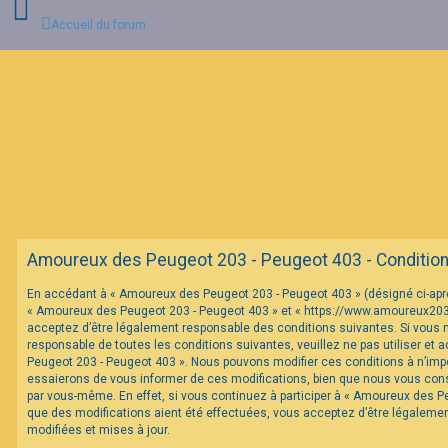
Accueil du forum
C
o
n
n
e
x
i
o
n
Amoureux des Peugeot 203 - Peugeot 403 - Conditions 
I
En accédant à « Amoureux des Peugeot 203 - Peugeot 403 » (désigné ci-après 
n
« Amoureux des Peugeot 203 - Peugeot 403 » et « https://www.amoureux20
s
c
acceptez d’être légalement responsable des conditions suivantes. Si vous 
r
responsable de toutes les conditions suivantes, veuillez ne pas utiliser et
i
Peugeot 203 - Peugeot 403 ». Nous pouvons modifier ces conditions à n’im
p
essaierons de vous informer de ces modifications, bien que nous vous conse
t
par vous-même. En effet, si vous continuez à participer à « Amoureux des P
i
o
que des modifications aient été effectuées, vous acceptez d’être légaleme
n
modifiées et mises à jour.