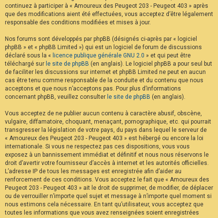
continuez à participer à « Amoureux des Peugeot 203 - Peugeot 403 » après
F
A
que des modifications aient été effectuées, vous acceptez d’être légalement
Q
responsable des conditions modifiées et mises à jour.
Nos forums sont développés par phpBB (désignés ci-après par « logiciel
phpBB » et « phpBB Limited ») qui est un logiciel de forum de discussions
déclaré sous la «
licence publique générale GNU 2.0
» et qui peut être
téléchargé sur
le site de phpBB
(en anglais). Le logiciel phpBB a pour seul but
de faciliter les discussions sur internet et phpBB Limited ne peut en aucun
cas être tenu comme responsable de la conduite et du contenu que nous
acceptons et que nous n’acceptons pas. Pour plus d’informations
concernant phpBB, veuillez consulter
le site de phpBB
(en anglais).
Vous acceptez de ne publier aucun contenu à caractère abusif, obscène,
vulgaire, diffamatoire, choquant, menaçant, pornographique, etc. qui pourrait
transgresser la législation de votre pays, du pays dans lequel le serveur de
« Amoureux des Peugeot 203 - Peugeot 403 » est hébergé ou encore la loi
internationale. Si vous ne respectez pas ces dispositions, vous vous
exposez à un bannissement immédiat et définitif et nous nous réservons le
droit d’avertir votre fournisseur d’accès à internet et les autorités officielles.
L’adresse IP de tous les messages est enregistrée afin d’aider au
renforcement de ces conditions. Vous acceptez le fait que « Amoureux des
Peugeot 203 - Peugeot 403 » ait le droit de supprimer, de modifier, de déplacer
ou de verrouiller n’importe quel sujet et message à n’importe quel moment si
nous estimons cela nécessaire. En tant qu’utilisateur, vous acceptez que
toutes les informations que vous avez renseignées soient enregistrées