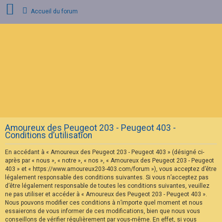
Accueil du forum
C
o
n
n
e
x
i
o
n
Amoureux des Peugeot 203 - Peugeot 403 -
I
Conditions d’utilisation
n
s
En accédant à « Amoureux des Peugeot 203 - Peugeot 403 » (désigné ci-
c
r
après par « nous », « notre », « nos », « Amoureux des Peugeot 203 - Peugeot
i
403 » et « https://www.amoureux203-403.com/forum »), vous acceptez d’être
p
légalement responsable des conditions suivantes. Si vous n’acceptez pas
t
d’être légalement responsable de toutes les conditions suivantes, veuillez
i
ne pas utiliser et accéder à « Amoureux des Peugeot 203 - Peugeot 403 ».
o
n
Nous pouvons modifier ces conditions à n’importe quel moment et nous
essaierons de vous informer de ces modifications, bien que nous vous
conseillons de vérifier régulièrement par vous-même. En effet, si vous