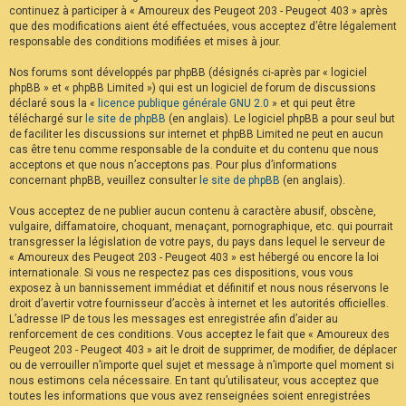
continuez à participer à « Amoureux des Peugeot 203 - Peugeot 403 » après
F
A
que des modifications aient été effectuées, vous acceptez d’être légalement
Q
responsable des conditions modifiées et mises à jour.
Nos forums sont développés par phpBB (désignés ci-après par « logiciel
phpBB » et « phpBB Limited ») qui est un logiciel de forum de discussions
déclaré sous la «
licence publique générale GNU 2.0
» et qui peut être
téléchargé sur
le site de phpBB
(en anglais). Le logiciel phpBB a pour seul but
de faciliter les discussions sur internet et phpBB Limited ne peut en aucun
cas être tenu comme responsable de la conduite et du contenu que nous
acceptons et que nous n’acceptons pas. Pour plus d’informations
concernant phpBB, veuillez consulter
le site de phpBB
(en anglais).
Vous acceptez de ne publier aucun contenu à caractère abusif, obscène,
vulgaire, diffamatoire, choquant, menaçant, pornographique, etc. qui pourrait
transgresser la législation de votre pays, du pays dans lequel le serveur de
« Amoureux des Peugeot 203 - Peugeot 403 » est hébergé ou encore la loi
internationale. Si vous ne respectez pas ces dispositions, vous vous
exposez à un bannissement immédiat et définitif et nous nous réservons le
droit d’avertir votre fournisseur d’accès à internet et les autorités officielles.
L’adresse IP de tous les messages est enregistrée afin d’aider au
renforcement de ces conditions. Vous acceptez le fait que « Amoureux des
Peugeot 203 - Peugeot 403 » ait le droit de supprimer, de modifier, de déplacer
ou de verrouiller n’importe quel sujet et message à n’importe quel moment si
nous estimons cela nécessaire. En tant qu’utilisateur, vous acceptez que
toutes les informations que vous avez renseignées soient enregistrées