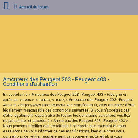
Accueil du forum
C
o
n
n
e
x
i
o
n
Amoureux des Peugeot 203 - Peugeot 403 -
I
Conditions d’utilisation
n
s
En accédant à « Amoureux des Peugeot 203 - Peugeot 403 » (désigné ci-
c
r
après par « nous », « notre », « nos », « Amoureux des Peugeot 203 - Peugeot
i
403 » et « https://www.amoureux203-403.com/forum »), vous acceptez d’être
p
légalement responsable des conditions suivantes. Si vous n’acceptez pas
t
d’être légalement responsable de toutes les conditions suivantes, veuillez
i
ne pas utiliser et accéder à « Amoureux des Peugeot 203 - Peugeot 403 ».
o
n
Nous pouvons modifier ces conditions à n’importe quel moment et nous
essaierons de vous informer de ces modifications, bien que nous vous
conseillons de vérifier régulièrement par vous-même. En effet, si vous