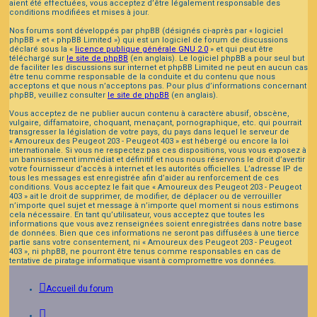
aient été effectuées, vous acceptez d’être légalement responsable des
conditions modifiées et mises à jour.
Nos forums sont développés par phpBB (désignés ci-après par « logiciel
phpBB » et « phpBB Limited ») qui est un logiciel de forum de discussions
déclaré sous la «
licence publique générale GNU 2.0
» et qui peut être
téléchargé sur
le site de phpBB
(en anglais). Le logiciel phpBB a pour seul but
de faciliter les discussions sur internet et phpBB Limited ne peut en aucun cas
être tenu comme responsable de la conduite et du contenu que nous
acceptons et que nous n’acceptons pas. Pour plus d’informations concernant
phpBB, veuillez consulter
le site de phpBB
(en anglais).
Vous acceptez de ne publier aucun contenu à caractère abusif, obscène,
vulgaire, diffamatoire, choquant, menaçant, pornographique, etc. qui pourrait
transgresser la législation de votre pays, du pays dans lequel le serveur de
« Amoureux des Peugeot 203 - Peugeot 403 » est hébergé ou encore la loi
internationale. Si vous ne respectez pas ces dispositions, vous vous exposez à
un bannissement immédiat et définitif et nous nous réservons le droit d’avertir
votre fournisseur d’accès à internet et les autorités officielles. L’adresse IP de
tous les messages est enregistrée afin d’aider au renforcement de ces
conditions. Vous acceptez le fait que « Amoureux des Peugeot 203 - Peugeot
403 » ait le droit de supprimer, de modifier, de déplacer ou de verrouiller
n’importe quel sujet et message à n’importe quel moment si nous estimons
cela nécessaire. En tant qu’utilisateur, vous acceptez que toutes les
informations que vous avez renseignées soient enregistrées dans notre base
de données. Bien que ces informations ne seront pas diffusées à une tierce
partie sans votre consentement, ni « Amoureux des Peugeot 203 - Peugeot
403 », ni phpBB, ne pourront être tenus comme responsables en cas de
tentative de piratage informatique visant à compromettre vos données.
Accueil du forum