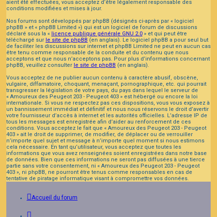
aient été effectuées, vous acceptez d’être légalement responsable des
conditions modifiées et mises à jour.
Nos forums sont développés par phpBB (désignés ci-après par « logiciel
phpBB » et « phpBB Limited ») qui est un logiciel de forum de discussions
déclaré sous la «
licence publique générale GNU 2.0
» et qui peut être
téléchargé sur
le site de phpBB
(en anglais). Le logiciel phpBB a pour seul but
de faciliter les discussions sur internet et phpBB Limited ne peut en aucun cas
être tenu comme responsable de la conduite et du contenu que nous
acceptons et que nous n’acceptons pas. Pour plus d’informations concernant
phpBB, veuillez consulter
le site de phpBB
(en anglais).
Vous acceptez de ne publier aucun contenu à caractère abusif, obscène,
vulgaire, diffamatoire, choquant, menaçant, pornographique, etc. qui pourrait
transgresser la législation de votre pays, du pays dans lequel le serveur de
« Amoureux des Peugeot 203 - Peugeot 403 » est hébergé ou encore la loi
internationale. Si vous ne respectez pas ces dispositions, vous vous exposez à
un bannissement immédiat et définitif et nous nous réservons le droit d’avertir
votre fournisseur d’accès à internet et les autorités officielles. L’adresse IP de
tous les messages est enregistrée afin d’aider au renforcement de ces
conditions. Vous acceptez le fait que « Amoureux des Peugeot 203 - Peugeot
403 » ait le droit de supprimer, de modifier, de déplacer ou de verrouiller
n’importe quel sujet et message à n’importe quel moment si nous estimons
cela nécessaire. En tant qu’utilisateur, vous acceptez que toutes les
informations que vous avez renseignées soient enregistrées dans notre base
de données. Bien que ces informations ne seront pas diffusées à une tierce
partie sans votre consentement, ni « Amoureux des Peugeot 203 - Peugeot
403 », ni phpBB, ne pourront être tenus comme responsables en cas de
tentative de piratage informatique visant à compromettre vos données.
Accueil du forum