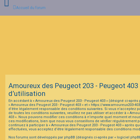
Accueil du forum
C
o
n
n
e
x
i
o
n
Amoureux des Peugeot 203 - Peugeot 403 
I
d’utilisation
n
s
En accédant à « Amoureux des Peugeot 203 - Peugeot 403 » (désigné ci-après par
c
« Amoureux des Peugeot 203 - Peugeot 403 » et « https://www.amoureux203-40
r
d’être légalement responsable des conditions suivantes. Si vous n’acceptez p
i
de toutes les conditions suivantes, veuillez ne pas utiliser et accéder à « Am
p
403 ». Nous pouvons modifier ces conditions à n’importe quel moment et nou
t
ces modifications, bien que nous vous conseillons de vérifier régulièrement p
i
continuez à participer à « Amoureux des Peugeot 203 - Peugeot 403 » après que
o
effectuées, vous acceptez d’être légalement responsable des conditions modif
n
Nos forums sont développés par phpBB (désignés ci-après par « logiciel phpBB 