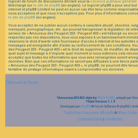
logiciel de forum de discussions déclaré sous la «
licence publique générale
téléchargé sur
le site de phpBB
(en anglais). Le logiciel phpBB a pour seul but 
internet et phpBB Limited ne peut en aucun cas être tenu comme responsable
F
nous acceptons et que nous n’acceptons pas. Pour plus d’informations concer
A
le site de phpBB
(en anglais).
Q
Vous acceptez de ne publier aucun contenu à caractère abusif, obscène, vulga
menaçant, pornographique, etc. qui pourrait transgresser la législation de votr
serveur de « Amoureux des Peugeot 203 - Peugeot 403 » est hébergé ou encore l
respectez pas ces dispositions, vous vous exposez à un bannissement immédiat
réservons le droit d’avertir votre fournisseur d’accès à internet et les autorités o
messages est enregistrée afin d’aider au renforcement de ces conditions. Vo
des Peugeot 203 - Peugeot 403 » ait le droit de supprimer, de modifier, de dépl
quel sujet et message à n’importe quel moment si nous estimons cela nécessair
acceptez que toutes les informations que vous avez renseignées soient enreg
données. Bien que ces informations ne seront pas diffusées à une tierce part
« Amoureux des Peugeot 203 - Peugeot 403 », ni phpBB, ne pourront être te
tentative de piratage informatique visant à compromettre vos données.
Accueil du forum
MannixMD
*
Amoureux203403 style by
, adapté par Nic
*
Style Version 1.1.9
phpBB
Développé par
® Forum Software © phpBB Limit
Traduction française officielle
Miles Cellar
©
Confidentialité
Conditions
|