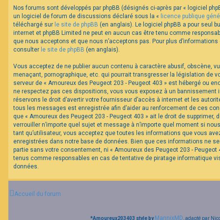
Nos forums sont développés par phpBB (désignés ci-après par « logiciel phpB
un logiciel de forum de discussions déclaré sous la «
licence publique géné
F
téléchargé sur
le site de phpBB
(en anglais). Le logiciel phpBB a pour seul bu
A
internet et phpBB Limited ne peut en aucun cas être tenu comme responsabl
Q
que nous acceptons et que nous n’acceptons pas. Pour plus d’informations
consulter
le site de phpBB
(en anglais).
Vous acceptez de ne publier aucun contenu à caractère abusif, obscène, vul
menaçant, pornographique, etc. qui pourrait transgresser la législation de v
serveur de « Amoureux des Peugeot 203 - Peugeot 403 » est hébergé ou encor
ne respectez pas ces dispositions, vous vous exposez à un bannissement im
réservons le droit d’avertir votre fournisseur d’accès à internet et les autorit
tous les messages est enregistrée afin d’aider au renforcement de ces cond
que « Amoureux des Peugeot 203 - Peugeot 403 » ait le droit de supprimer, d
verrouiller n’importe quel sujet et message à n’importe quel moment si nou
tant qu’utilisateur, vous acceptez que toutes les informations que vous av
enregistrées dans notre base de données. Bien que ces informations ne ser
partie sans votre consentement, ni « Amoureux des Peugeot 203 - Peugeot 40
tenus comme responsables en cas de tentative de piratage informatique v
données.
Accueil du forum
MannixMD
*
Amoureux203403 style by
, adapté par Nic