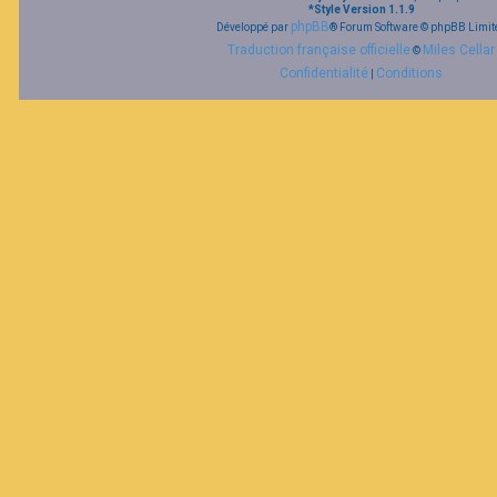
*
Style Version 1.1.9
phpBB
Développé par
® Forum Software © phpBB Limit
Traduction française officielle
Miles Cellar
©
Confidentialité
Conditions
|