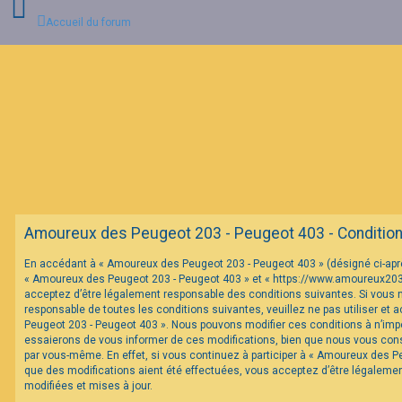
Accueil du forum
C
o
n
n
e
x
i
o
n
Amoureux des Peugeot 203 - Peugeot 403 - Conditions 
I
En accédant à « Amoureux des Peugeot 203 - Peugeot 403 » (désigné ci-après 
n
« Amoureux des Peugeot 203 - Peugeot 403 » et « https://www.amoureux20
s
c
acceptez d’être légalement responsable des conditions suivantes. Si vous 
r
responsable de toutes les conditions suivantes, veuillez ne pas utiliser et
i
Peugeot 203 - Peugeot 403 ». Nous pouvons modifier ces conditions à n’im
p
essaierons de vous informer de ces modifications, bien que nous vous conse
t
par vous-même. En effet, si vous continuez à participer à « Amoureux des P
i
o
que des modifications aient été effectuées, vous acceptez d’être légaleme
n
modifiées et mises à jour.