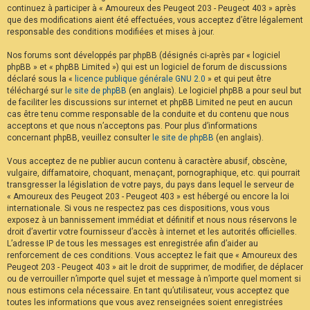
continuez à participer à « Amoureux des Peugeot 203 - Peugeot 403 » après
F
A
que des modifications aient été effectuées, vous acceptez d’être légalement
Q
responsable des conditions modifiées et mises à jour.
Nos forums sont développés par phpBB (désignés ci-après par « logiciel
phpBB » et « phpBB Limited ») qui est un logiciel de forum de discussions
déclaré sous la «
licence publique générale GNU 2.0
» et qui peut être
téléchargé sur
le site de phpBB
(en anglais). Le logiciel phpBB a pour seul but
de faciliter les discussions sur internet et phpBB Limited ne peut en aucun
cas être tenu comme responsable de la conduite et du contenu que nous
acceptons et que nous n’acceptons pas. Pour plus d’informations
concernant phpBB, veuillez consulter
le site de phpBB
(en anglais).
Vous acceptez de ne publier aucun contenu à caractère abusif, obscène,
vulgaire, diffamatoire, choquant, menaçant, pornographique, etc. qui pourrait
transgresser la législation de votre pays, du pays dans lequel le serveur de
« Amoureux des Peugeot 203 - Peugeot 403 » est hébergé ou encore la loi
internationale. Si vous ne respectez pas ces dispositions, vous vous
exposez à un bannissement immédiat et définitif et nous nous réservons le
droit d’avertir votre fournisseur d’accès à internet et les autorités officielles.
L’adresse IP de tous les messages est enregistrée afin d’aider au
renforcement de ces conditions. Vous acceptez le fait que « Amoureux des
Peugeot 203 - Peugeot 403 » ait le droit de supprimer, de modifier, de déplacer
ou de verrouiller n’importe quel sujet et message à n’importe quel moment si
nous estimons cela nécessaire. En tant qu’utilisateur, vous acceptez que
toutes les informations que vous avez renseignées soient enregistrées