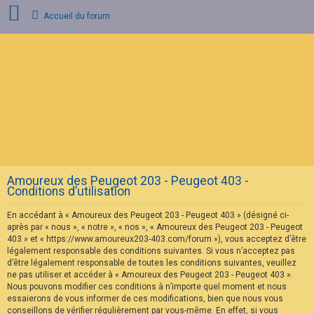
Accueil du forum
C
o
n
n
e
x
i
o
n
Amoureux des Peugeot 203 - Peugeot 403 -
I
Conditions d’utilisation
n
s
En accédant à « Amoureux des Peugeot 203 - Peugeot 403 » (désigné ci-
c
r
après par « nous », « notre », « nos », « Amoureux des Peugeot 203 - Peugeot
i
403 » et « https://www.amoureux203-403.com/forum »), vous acceptez d’être
p
légalement responsable des conditions suivantes. Si vous n’acceptez pas
t
d’être légalement responsable de toutes les conditions suivantes, veuillez
i
ne pas utiliser et accéder à « Amoureux des Peugeot 203 - Peugeot 403 ».
o
n
Nous pouvons modifier ces conditions à n’importe quel moment et nous
essaierons de vous informer de ces modifications, bien que nous vous
conseillons de vérifier régulièrement par vous-même. En effet, si vous