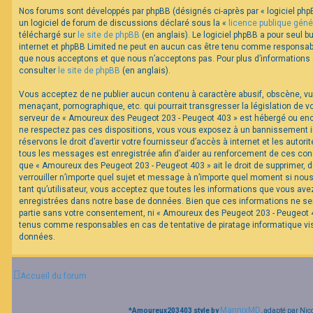
Nos forums sont développés par phpBB (désignés ci-après par « logiciel phpB
un logiciel de forum de discussions déclaré sous la «
licence publique géné
F
téléchargé sur
le site de phpBB
(en anglais). Le logiciel phpBB a pour seul bu
A
internet et phpBB Limited ne peut en aucun cas être tenu comme responsabl
Q
que nous acceptons et que nous n’acceptons pas. Pour plus d’informations
consulter
le site de phpBB
(en anglais).
Vous acceptez de ne publier aucun contenu à caractère abusif, obscène, vul
menaçant, pornographique, etc. qui pourrait transgresser la législation de v
serveur de « Amoureux des Peugeot 203 - Peugeot 403 » est hébergé ou encor
ne respectez pas ces dispositions, vous vous exposez à un bannissement im
réservons le droit d’avertir votre fournisseur d’accès à internet et les autorit
tous les messages est enregistrée afin d’aider au renforcement de ces cond
que « Amoureux des Peugeot 203 - Peugeot 403 » ait le droit de supprimer, d
verrouiller n’importe quel sujet et message à n’importe quel moment si nou
tant qu’utilisateur, vous acceptez que toutes les informations que vous av
enregistrées dans notre base de données. Bien que ces informations ne ser
partie sans votre consentement, ni « Amoureux des Peugeot 203 - Peugeot 40
tenus comme responsables en cas de tentative de piratage informatique v
données.
Accueil du forum
MannixMD
*
Amoureux203403 style by
, adapté par Nic