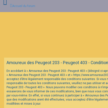
Accueil du forum
C
o
n
n
e
x
i
o
n
Amoureux des Peugeot 203 - Peugeot 403 - Conditions 
I
En accédant à « Amoureux des Peugeot 203 - Peugeot 403 » (désigné ci-après 
n
« Amoureux des Peugeot 203 - Peugeot 403 » et « https://www.amoureux20
s
c
acceptez d’être légalement responsable des conditions suivantes. Si vous 
r
responsable de toutes les conditions suivantes, veuillez ne pas utiliser et
i
Peugeot 203 - Peugeot 403 ». Nous pouvons modifier ces conditions à n’im
p
essaierons de vous informer de ces modifications, bien que nous vous conse
t
par vous-même. En effet, si vous continuez à participer à « Amoureux des P
i
o
que des modifications aient été effectuées, vous acceptez d’être légaleme
n
modifiées et mises à jour.