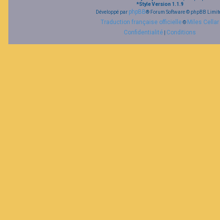
*
Style Version 1.1.9
phpBB
Développé par
® Forum Software © phpBB Limit
Traduction française officielle
Miles Cellar
©
Confidentialité
Conditions
|