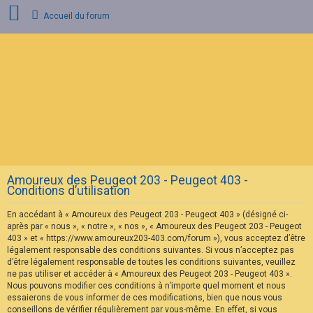
Accueil du forum
C
o
n
n
e
x
i
o
n
Amoureux des Peugeot 203 - Peugeot 403 -
I
Conditions d’utilisation
n
s
En accédant à « Amoureux des Peugeot 203 - Peugeot 403 » (désigné ci-
c
r
après par « nous », « notre », « nos », « Amoureux des Peugeot 203 - Peugeot
i
403 » et « https://www.amoureux203-403.com/forum »), vous acceptez d’être
p
légalement responsable des conditions suivantes. Si vous n’acceptez pas
t
d’être légalement responsable de toutes les conditions suivantes, veuillez
i
ne pas utiliser et accéder à « Amoureux des Peugeot 203 - Peugeot 403 ».
o
n
Nous pouvons modifier ces conditions à n’importe quel moment et nous
essaierons de vous informer de ces modifications, bien que nous vous
conseillons de vérifier régulièrement par vous-même. En effet, si vous