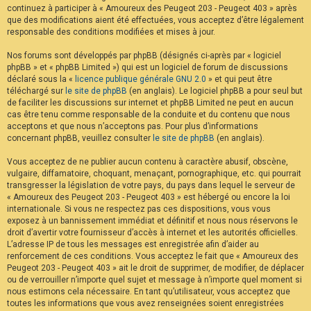
continuez à participer à « Amoureux des Peugeot 203 - Peugeot 403 » après
F
A
que des modifications aient été effectuées, vous acceptez d’être légalement
Q
responsable des conditions modifiées et mises à jour.
Nos forums sont développés par phpBB (désignés ci-après par « logiciel
phpBB » et « phpBB Limited ») qui est un logiciel de forum de discussions
déclaré sous la «
licence publique générale GNU 2.0
» et qui peut être
téléchargé sur
le site de phpBB
(en anglais). Le logiciel phpBB a pour seul but
de faciliter les discussions sur internet et phpBB Limited ne peut en aucun
cas être tenu comme responsable de la conduite et du contenu que nous
acceptons et que nous n’acceptons pas. Pour plus d’informations
concernant phpBB, veuillez consulter
le site de phpBB
(en anglais).
Vous acceptez de ne publier aucun contenu à caractère abusif, obscène,
vulgaire, diffamatoire, choquant, menaçant, pornographique, etc. qui pourrait
transgresser la législation de votre pays, du pays dans lequel le serveur de
« Amoureux des Peugeot 203 - Peugeot 403 » est hébergé ou encore la loi
internationale. Si vous ne respectez pas ces dispositions, vous vous
exposez à un bannissement immédiat et définitif et nous nous réservons le
droit d’avertir votre fournisseur d’accès à internet et les autorités officielles.
L’adresse IP de tous les messages est enregistrée afin d’aider au
renforcement de ces conditions. Vous acceptez le fait que « Amoureux des
Peugeot 203 - Peugeot 403 » ait le droit de supprimer, de modifier, de déplacer
ou de verrouiller n’importe quel sujet et message à n’importe quel moment si
nous estimons cela nécessaire. En tant qu’utilisateur, vous acceptez que
toutes les informations que vous avez renseignées soient enregistrées