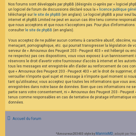
F
Nos forums sont développés par phpBB (désignés ci-après par « logiciel phpB
A
un logiciel de forum de discussions déclaré sous la «
licence publique géné
Q
téléchargé sur
le site de phpBB
(en anglais). Le logiciel phpBB a pour seul bu
internet et phpBB Limited ne peut en aucun cas être tenu comme responsabl
que nous acceptons et que nous n’acceptons pas. Pour plus d’informations
consulter
le site de phpBB
(en anglais).
Vous acceptez de ne publier aucun contenu à caractère abusif, obscène, vul
menaçant, pornographique, etc. qui pourrait transgresser la législation de v
serveur de « Amoureux des Peugeot 203 - Peugeot 403 » est hébergé ou encor
ne respectez pas ces dispositions, vous vous exposez à un bannissement im
réservons le droit d’avertir votre fournisseur d’accès à internet et les autorit
tous les messages est enregistrée afin d’aider au renforcement de ces cond
que « Amoureux des Peugeot 203 - Peugeot 403 » ait le droit de supprimer, d
verrouiller n’importe quel sujet et message à n’importe quel moment si nou
tant qu’utilisateur, vous acceptez que toutes les informations que vous av
enregistrées dans notre base de données. Bien que ces informations ne ser
partie sans votre consentement, ni « Amoureux des Peugeot 203 - Peugeot 40
tenus comme responsables en cas de tentative de piratage informatique v
données.
Accueil du forum
MannixMD
*
Amoureux203403 style by
, adapté par Nic