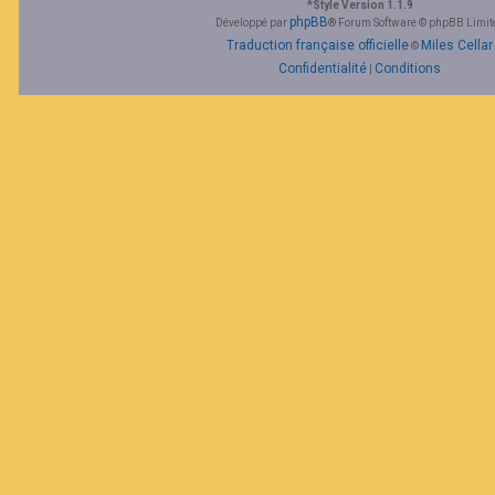
*
Style Version 1.1.9
phpBB
Développé par
® Forum Software © phpBB Limit
Traduction française officielle
Miles Cellar
©
Confidentialité
Conditions
|