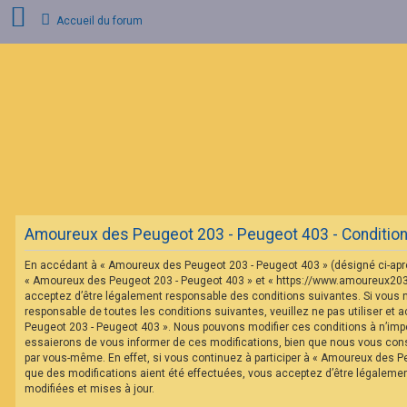
Accueil du forum
C
o
n
n
e
x
i
o
n
Amoureux des Peugeot 203 - Peugeot 403 - Conditions 
I
n
En accédant à « Amoureux des Peugeot 203 - Peugeot 403 » (désigné ci-après 
s
c
« Amoureux des Peugeot 203 - Peugeot 403 » et « https://www.amoureux20
r
acceptez d’être légalement responsable des conditions suivantes. Si vous 
i
responsable de toutes les conditions suivantes, veuillez ne pas utiliser et
p
Peugeot 203 - Peugeot 403 ». Nous pouvons modifier ces conditions à n’im
t
essaierons de vous informer de ces modifications, bien que nous vous conse
i
o
par vous-même. En effet, si vous continuez à participer à « Amoureux des P
n
que des modifications aient été effectuées, vous acceptez d’être légaleme
modifiées et mises à jour.