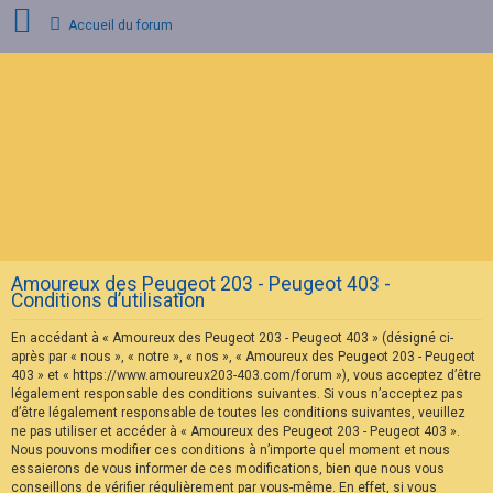
Accueil du forum
C
o
n
n
e
x
i
o
n
Amoureux des Peugeot 203 - Peugeot 403 -
I
Conditions d’utilisation
n
s
En accédant à « Amoureux des Peugeot 203 - Peugeot 403 » (désigné ci-
c
r
après par « nous », « notre », « nos », « Amoureux des Peugeot 203 - Peugeot
i
403 » et « https://www.amoureux203-403.com/forum »), vous acceptez d’être
p
légalement responsable des conditions suivantes. Si vous n’acceptez pas
t
d’être légalement responsable de toutes les conditions suivantes, veuillez
i
ne pas utiliser et accéder à « Amoureux des Peugeot 203 - Peugeot 403 ».
o
n
Nous pouvons modifier ces conditions à n’importe quel moment et nous
essaierons de vous informer de ces modifications, bien que nous vous
conseillons de vérifier régulièrement par vous-même. En effet, si vous