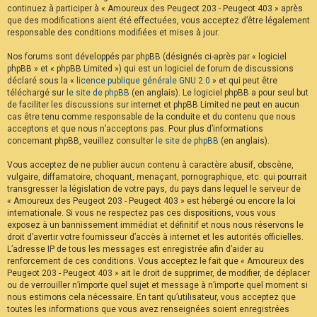
continuez à participer à « Amoureux des Peugeot 203 - Peugeot 403 » après
F
A
que des modifications aient été effectuées, vous acceptez d’être légalement
Q
responsable des conditions modifiées et mises à jour.
Nos forums sont développés par phpBB (désignés ci-après par « logiciel
phpBB » et « phpBB Limited ») qui est un logiciel de forum de discussions
déclaré sous la «
licence publique générale GNU 2.0
» et qui peut être
téléchargé sur
le site de phpBB
(en anglais). Le logiciel phpBB a pour seul but
de faciliter les discussions sur internet et phpBB Limited ne peut en aucun
cas être tenu comme responsable de la conduite et du contenu que nous
acceptons et que nous n’acceptons pas. Pour plus d’informations
concernant phpBB, veuillez consulter
le site de phpBB
(en anglais).
Vous acceptez de ne publier aucun contenu à caractère abusif, obscène,
vulgaire, diffamatoire, choquant, menaçant, pornographique, etc. qui pourrait
transgresser la législation de votre pays, du pays dans lequel le serveur de
« Amoureux des Peugeot 203 - Peugeot 403 » est hébergé ou encore la loi
internationale. Si vous ne respectez pas ces dispositions, vous vous
exposez à un bannissement immédiat et définitif et nous nous réservons le
droit d’avertir votre fournisseur d’accès à internet et les autorités officielles.
L’adresse IP de tous les messages est enregistrée afin d’aider au
renforcement de ces conditions. Vous acceptez le fait que « Amoureux des
Peugeot 203 - Peugeot 403 » ait le droit de supprimer, de modifier, de déplacer
ou de verrouiller n’importe quel sujet et message à n’importe quel moment si
nous estimons cela nécessaire. En tant qu’utilisateur, vous acceptez que
toutes les informations que vous avez renseignées soient enregistrées