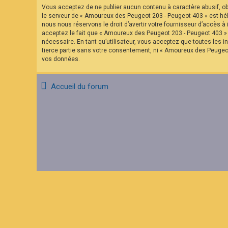
F
Vous acceptez de ne publier aucun contenu à caractère abusif, obs
A
le serveur de « Amoureux des Peugeot 203 - Peugeot 403 » est hébe
Q
nous nous réservons le droit d’avertir votre fournisseur d’accès à 
acceptez le fait que « Amoureux des Peugeot 203 - Peugeot 403 » a
nécessaire. En tant qu’utilisateur, vous acceptez que toutes les
tierce partie sans votre consentement, ni « Amoureux des Peugeo
vos données.
Accueil du forum