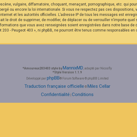
cène, vulgaire, diffamatoire, choquant, menaçant, pornographique, etc. qui pourra
rgé ou encore la loi internationale. Si vous ne respectez pas ces dispositions,
internet et les autorités officielles. L’adresse IP de tous les messages est enreg
it le droit de supprimer, de modifier, de déplacer ou de verrouiller n’importe qu
 informations que vous avez renseignées soient enregistrées dans notre base de
t 203 - Peugeot 403 », ni phpBB, ne pourront être tenus comme responsables en c
MannixMD
*
Amoureux203403 style by
, adapté par Nicosfly
*
Style Version 1.1.9
phpBB
Développé par
® Forum Software © phpBB Limited
Traduction française officielle
Miles Cellar
©
Confidentialité
Conditions
|