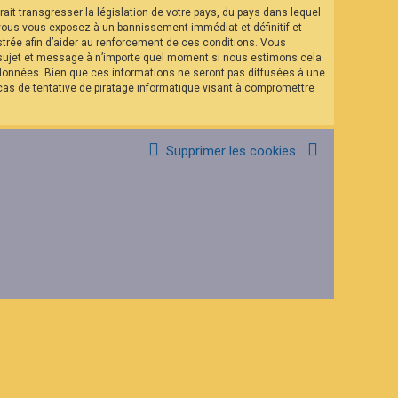
it transgresser la législation de votre pays, du pays dans lequel
 vous vous exposez à un bannissement immédiat et définitif et
istrée afin d’aider au renforcement de ces conditions. Vous
el sujet et message à n’importe quel moment si nous estimons cela
 données. Bien que ces informations ne seront pas diffusées à une
as de tentative de piratage informatique visant à compromettre
Supprimer les cookies