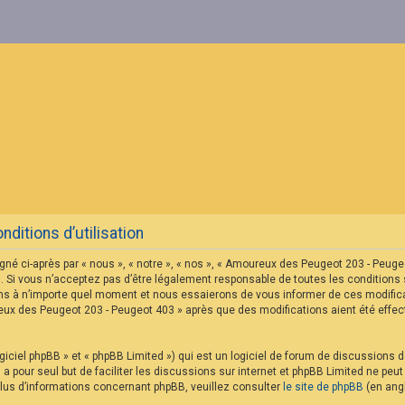
itions d’utilisation
né ci-après par « nous », « notre », « nos », « Amoureux des Peugeot 203 - Peu
 Si vous n’acceptez pas d’être légalement responsable de toutes les conditions s
s à n’importe quel moment et nous essaierons de vous informer de ces modificat
reux des Peugeot 203 - Peugeot 403 » après que des modifications aient été eff
iciel phpBB » et « phpBB Limited ») qui est un logiciel de forum de discussions 
B a pour seul but de faciliter les discussions sur internet et phpBB Limited ne p
us d’informations concernant phpBB, veuillez consulter
le site de phpBB
(en angl