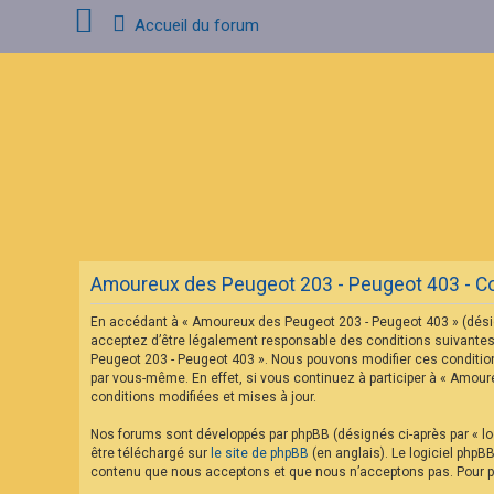
Accueil du forum
C
o
n
n
e
x
i
o
n
Amoureux des Peugeot 203 - Peugeot 403 - Cond
I
n
En accédant à « Amoureux des Peugeot 203 - Peugeot 403 » (désig
s
c
acceptez d’être légalement responsable des conditions suivantes.
r
Peugeot 203 - Peugeot 403 ». Nous pouvons modifier ces condition
i
par vous-même. En effet, si vous continuez à participer à « Amou
p
conditions modifiées et mises à jour.
t
i
o
Nos forums sont développés par phpBB (désignés ci-après par « log
n
être téléchargé sur
le site de phpBB
(en anglais). Le logiciel phpB
contenu que nous acceptons et que nous n’acceptons pas. Pour pl