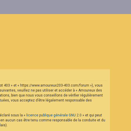
geot 403 » et « https://www.amoureux203-403.com/forum »), vous
uivantes, veuillez ne pas utiliser et accéder à « Amoureux des
ions, bien que nous vous conseillons de vérifier régulièrement
ectuées, vous acceptez d’être légalement responsable des
déclaré sous la «
licence publique générale GNU 2.0
» et qui peut
eut en aucun cas être tenu comme responsable de la conduite et du
ais).