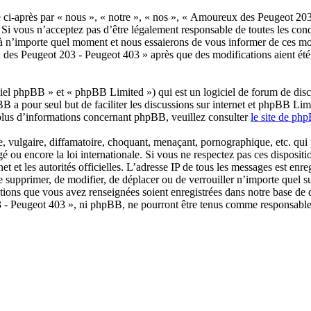
ci-après par « nous », « notre », « nos », « Amoureux des Peugeot 2
Si vous n’acceptez pas d’être légalement responsable de toutes les cond
n’importe quel moment et nous essaierons de vous informer de ces modi
 des Peugeot 203 - Peugeot 403 » après que des modifications aient été
el phpBB » et « phpBB Limited ») qui est un logiciel de forum de disc
BB a pour seul but de faciliter les discussions sur internet et phpBB L
plus d’informations concernant phpBB, veuillez consulter
le site de ph
 vulgaire, diffamatoire, choquant, menaçant, pornographique, etc. qui po
ou encore la loi internationale. Si vous ne respectez pas ces dispositi
net et les autorités officielles. L’adresse IP de tous les messages est en
e supprimer, de modifier, de déplacer ou de verrouiller n’importe quel 
mations que vous avez renseignées soient enregistrées dans notre base de
 - Peugeot 403 », ni phpBB, ne pourront être tenus comme responsables