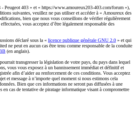
03 - Peugeot 403 » et « https://www.amoureux203-403.com/forum »),
itions suivantes, veuillez ne pas utiliser et accéder à « Amoureux des
fications, bien que nous vous conseillons de vérifier régulièrement
 effectuées, vous acceptez d’être légalement responsable des
ussions déclaré sous la «
licence publique générale GNU 2.0
» et qui
imited ne peut en aucun cas être tenu comme responsable de la conduite
pBB
(en anglais).
urrait transgresser la législation de votre pays, du pays dans lequel
ons, vous vous exposez à un bannissement immédiat et définitif et
registrée afin d’aider au renforcement de ces conditions. Vous acceptez
sujet et message à n’importe quel moment si nous estimons cela
 données. Bien que ces informations ne seront pas diffusées à une
 en cas de tentative de piratage informatique visant à compromettre