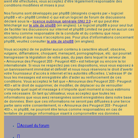
aient été effectuées, vous acceptez d’être légalement responsable des
conditions modifiées et mises à jour.
Nos forums sont développés par phpBB (désignés ci-après par « logiciel
phpBB » et « phpBB Limited ») qui est un logiciel de forum de discussions
déclaré sous la «
licence publique générale GNU 2.0
» et qui peut être
téléchargé sur
le site de phpBB
(en anglais). Le logiciel phpBB a pour seul but
de faciliter les discussions sur internet et phpBB Limited ne peut en aucun cas
être tenu comme responsable de la conduite et du contenu que nous
acceptons et que nous n’acceptons pas. Pour plus d’informations concernant
phpBB, veuillez consulter
le site de phpBB
(en anglais).
Vous acceptez de ne publier aucun contenu à caractère abusif, obscène,
vulgaire, diffamatoire, choquant, menaçant, pornographique, etc. qui pourrait
transgresser la législation de votre pays, du pays dans lequel le serveur de
« Amoureux des Peugeot 203 - Peugeot 403 » est hébergé ou encore la loi
internationale. Si vous ne respectez pas ces dispositions, vous vous exposez à
un bannissement immédiat et définitif et nous nous réservons le droit d’avertir
votre fournisseur d’accès à internet et les autorités officielles. L’adresse IP de
tous les messages est enregistrée afin d’aider au renforcement de ces
conditions. Vous acceptez le fait que « Amoureux des Peugeot 203 - Peugeot
403 » ait le droit de supprimer, de modifier, de déplacer ou de verrouiller
n’importe quel sujet et message à n’importe quel moment si nous estimons
cela nécessaire. En tant qu’utilisateur, vous acceptez que toutes les
informations que vous avez renseignées soient enregistrées dans notre base
de données. Bien que ces informations ne seront pas diffusées à une tierce
partie sans votre consentement, ni « Amoureux des Peugeot 203 - Peugeot
403 », ni phpBB, ne pourront être tenus comme responsables en cas de
tentative de piratage informatique visant à compromettre vos données.
Accueil du forum