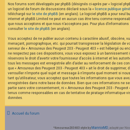
F
Nos forums sont développés par phpBB (désignés ci-après par « logiciel phpB
A
un logiciel de forum de discussions déclaré sous la «
licence publique géné
Q
téléchargé sur
le site de phpBB
(en anglais). Le logiciel phpBB a pour seul bu
internet et phpBB Limited ne peut en aucun cas être tenu comme responsabl
que nous acceptons et que nous n’acceptons pas. Pour plus d’informations
consulter
le site de phpBB
(en anglais).
Vous acceptez de ne publier aucun contenu à caractère abusif, obscène, vul
menaçant, pornographique, etc. qui pourrait transgresser la législation de v
serveur de « Amoureux des Peugeot 203 - Peugeot 403 » est hébergé ou encor
ne respectez pas ces dispositions, vous vous exposez à un bannissement im
réservons le droit d’avertir votre fournisseur d’accès à internet et les autorit
tous les messages est enregistrée afin d’aider au renforcement de ces cond
que « Amoureux des Peugeot 203 - Peugeot 403 » ait le droit de supprimer, d
verrouiller n’importe quel sujet et message à n’importe quel moment si nou
tant qu’utilisateur, vous acceptez que toutes les informations que vous av
enregistrées dans notre base de données. Bien que ces informations ne ser
partie sans votre consentement, ni « Amoureux des Peugeot 203 - Peugeot 40
tenus comme responsables en cas de tentative de piratage informatique v
données.
Accueil du forum
MannixMD
*
Amoureux203403 style by
, adapté par Nic