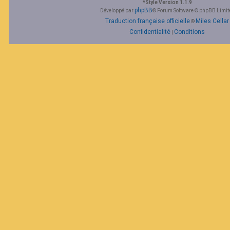
*
Style Version 1.1.9
phpBB
Développé par
® Forum Software © phpBB Limit
Traduction française officielle
Miles Cellar
©
Confidentialité
Conditions
|