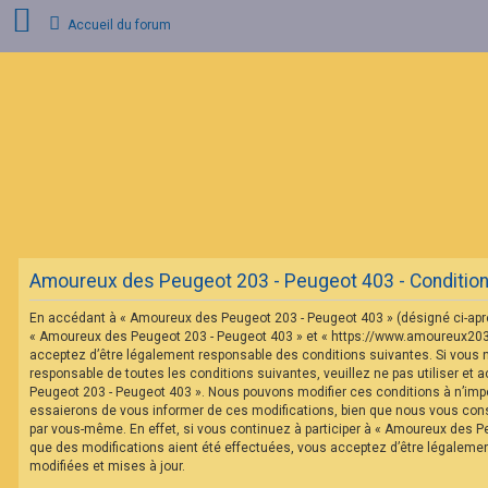
Accueil du forum
C
o
n
n
e
x
i
o
n
Amoureux des Peugeot 203 - Peugeot 403 - Conditions 
I
n
En accédant à « Amoureux des Peugeot 203 - Peugeot 403 » (désigné ci-après 
s
c
« Amoureux des Peugeot 203 - Peugeot 403 » et « https://www.amoureux20
r
acceptez d’être légalement responsable des conditions suivantes. Si vous 
i
responsable de toutes les conditions suivantes, veuillez ne pas utiliser et
p
Peugeot 203 - Peugeot 403 ». Nous pouvons modifier ces conditions à n’im
t
essaierons de vous informer de ces modifications, bien que nous vous conse
i
o
par vous-même. En effet, si vous continuez à participer à « Amoureux des P
n
que des modifications aient été effectuées, vous acceptez d’être légaleme
modifiées et mises à jour.