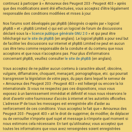
continuez à participer à « Amoureux des Peugeot 203 - Peugeot 403 » après
F
A
que des modifications aient été effectuées, vous acceptez d’être légalement
Q
responsable des conditions modifiées et mises à jour.
Nos forums sont développés par phpBB (désignés ci-après par « logiciel
phpBB » et « phpBB Limited ») qui est un logiciel de forum de discussions
déclaré sous la «
licence publique générale GNU 2.0
» et qui peut être
téléchargé sur
le site de phpBB
(en anglais). Le logiciel phpBB a pour seul but
de faciliter les discussions sur internet et phpBB Limited ne peut en aucun
cas être tenu comme responsable de la conduite et du contenu que nous
acceptons et que nous n’acceptons pas. Pour plus d’informations
concernant phpBB, veuillez consulter
le site de phpBB
(en anglais).
Vous acceptez de ne publier aucun contenu à caractère abusif, obscène,
vulgaire, diffamatoire, choquant, menaçant, pornographique, etc. qui pourrait
transgresser la législation de votre pays, du pays dans lequel le serveur de
« Amoureux des Peugeot 203 - Peugeot 403 » est hébergé ou encore la loi
internationale. Si vous ne respectez pas ces dispositions, vous vous
exposez à un bannissement immédiat et définitif et nous nous réservons le
droit d’avertir votre fournisseur d’accès à internet et les autorités officielles.
L’adresse IP de tous les messages est enregistrée afin d’aider au
renforcement de ces conditions. Vous acceptez le fait que « Amoureux des
Peugeot 203 - Peugeot 403 » ait le droit de supprimer, de modifier, de déplacer
ou de verrouiller n’importe quel sujet et message à n’importe quel moment si
nous estimons cela nécessaire. En tant qu’utilisateur, vous acceptez que
toutes les informations que vous avez renseignées soient enregistrées