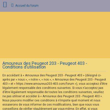
Accueil du forum
C
o
n
n
e
x
i
o
n
Amoureux des Peugeot 203 - Peugeot 403 -
I
Conditions d’utilisation
n
s
En accédant à « Amoureux des Peugeot 203 - Peugeot 403 » (désigné ci-
c
r
après par « nous », « notre », « nos », « Amoureux des Peugeot 203 - Peugeot
i
403 » et « https://www.amoureux203-403.com/forum »), vous acceptez d’être
p
légalement responsable des conditions suivantes. Si vous n’acceptez pas
t
d’être légalement responsable de toutes les conditions suivantes, veuillez
i
ne pas utiliser et accéder à « Amoureux des Peugeot 203 - Peugeot 403 ».
o
n
Nous pouvons modifier ces conditions à n’importe quel moment et nous
essaierons de vous informer de ces modifications, bien que nous vous
conseillons de vérifier régulièrement par vous-même. En effet, si vous