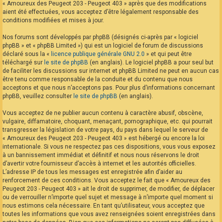
« Amoureux des Peugeot 203 - Peugeot 403 » après que des modifications
aient été effectuées, vous acceptez d’être légalement responsable des
conditions modifiées et mises à jour.
Nos forums sont développés par phpBB (désignés ci-après par « logiciel
phpBB » et « phpBB Limited ») qui est un logiciel de forum de discussions
déclaré sous la «
licence publique générale GNU 2.0
» et qui peut être
téléchargé sur
le site de phpBB
(en anglais). Le logiciel phpBB a pour seul but
de faciliter les discussions sur internet et phpBB Limited ne peut en aucun cas
être tenu comme responsable de la conduite et du contenu que nous
acceptons et que nous n’acceptons pas. Pour plus d’informations concernant
phpBB, veuillez consulter
le site de phpBB
(en anglais).
Vous acceptez de ne publier aucun contenu à caractère abusif, obscène,
vulgaire, diffamatoire, choquant, menaçant, pornographique, etc. qui pourrait
transgresser la législation de votre pays, du pays dans lequel le serveur de
« Amoureux des Peugeot 203 - Peugeot 403 » est hébergé ou encore la loi
internationale. Si vous ne respectez pas ces dispositions, vous vous exposez
à un bannissement immédiat et définitif et nous nous réservons le droit
d’avertir votre fournisseur d’accès à internet et les autorités officielles.
L’adresse IP de tous les messages est enregistrée afin d’aider au
renforcement de ces conditions. Vous acceptez le fait que « Amoureux des
Peugeot 203 - Peugeot 403 » ait le droit de supprimer, de modifier, de déplacer
ou de verrouiller n’importe quel sujet et message à n’importe quel moment si
nous estimons cela nécessaire. En tant qu’utilisateur, vous acceptez que
toutes les informations que vous avez renseignées soient enregistrées dans