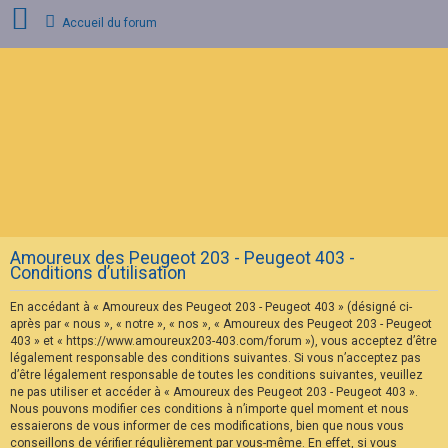
Accueil du forum
C
o
n
n
e
x
i
o
n
Amoureux des Peugeot 203 - Peugeot 403 -
I
Conditions d’utilisation
n
s
En accédant à « Amoureux des Peugeot 203 - Peugeot 403 » (désigné ci-
c
r
après par « nous », « notre », « nos », « Amoureux des Peugeot 203 - Peugeot
i
403 » et « https://www.amoureux203-403.com/forum »), vous acceptez d’être
p
légalement responsable des conditions suivantes. Si vous n’acceptez pas
t
d’être légalement responsable de toutes les conditions suivantes, veuillez
i
ne pas utiliser et accéder à « Amoureux des Peugeot 203 - Peugeot 403 ».
o
n
Nous pouvons modifier ces conditions à n’importe quel moment et nous
essaierons de vous informer de ces modifications, bien que nous vous
conseillons de vérifier régulièrement par vous-même. En effet, si vous