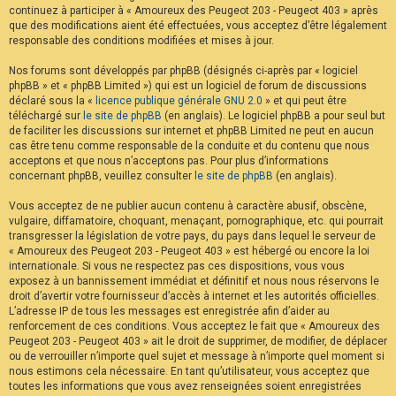
continuez à participer à « Amoureux des Peugeot 203 - Peugeot 403 » après
F
A
que des modifications aient été effectuées, vous acceptez d’être légalement
Q
responsable des conditions modifiées et mises à jour.
Nos forums sont développés par phpBB (désignés ci-après par « logiciel
phpBB » et « phpBB Limited ») qui est un logiciel de forum de discussions
déclaré sous la «
licence publique générale GNU 2.0
» et qui peut être
téléchargé sur
le site de phpBB
(en anglais). Le logiciel phpBB a pour seul but
de faciliter les discussions sur internet et phpBB Limited ne peut en aucun
cas être tenu comme responsable de la conduite et du contenu que nous
acceptons et que nous n’acceptons pas. Pour plus d’informations
concernant phpBB, veuillez consulter
le site de phpBB
(en anglais).
Vous acceptez de ne publier aucun contenu à caractère abusif, obscène,
vulgaire, diffamatoire, choquant, menaçant, pornographique, etc. qui pourrait
transgresser la législation de votre pays, du pays dans lequel le serveur de
« Amoureux des Peugeot 203 - Peugeot 403 » est hébergé ou encore la loi
internationale. Si vous ne respectez pas ces dispositions, vous vous
exposez à un bannissement immédiat et définitif et nous nous réservons le
droit d’avertir votre fournisseur d’accès à internet et les autorités officielles.
L’adresse IP de tous les messages est enregistrée afin d’aider au
renforcement de ces conditions. Vous acceptez le fait que « Amoureux des
Peugeot 203 - Peugeot 403 » ait le droit de supprimer, de modifier, de déplacer
ou de verrouiller n’importe quel sujet et message à n’importe quel moment si
nous estimons cela nécessaire. En tant qu’utilisateur, vous acceptez que
toutes les informations que vous avez renseignées soient enregistrées