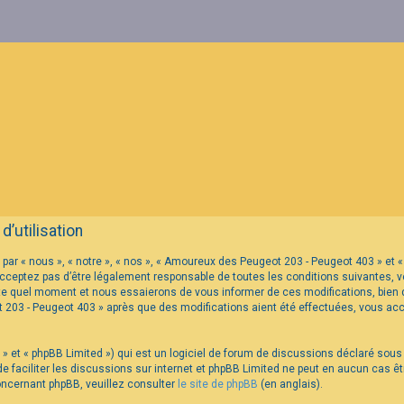
’utilisation
par « nous », « notre », « nos », « Amoureux des Peugeot 203 - Peugeot 403 » e
cceptez pas d’être légalement responsable de toutes les conditions suivantes, ve
te quel moment et nous essaierons de vous informer de ces modifications, bien q
t 203 - Peugeot 403 » après que des modifications aient été effectuées, vous ac
» et « phpBB Limited ») qui est un logiciel de forum de discussions déclaré sous
t de faciliter les discussions sur internet et phpBB Limited ne peut en aucun cas
oncernant phpBB, veuillez consulter
le site de phpBB
(en anglais).