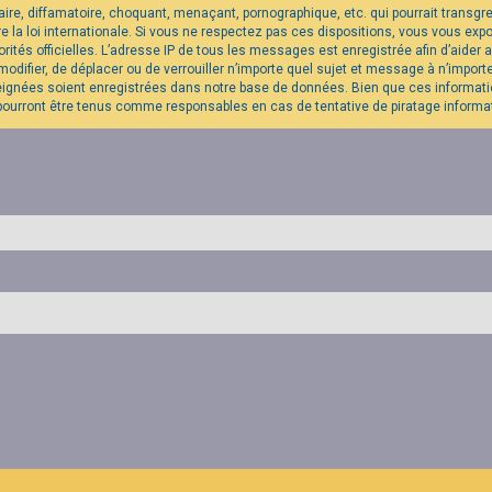
re, diffamatoire, choquant, menaçant, pornographique, etc. qui pourrait transgres
la loi internationale. Si vous ne respectez pas ces dispositions, vous vous exp
utorités officielles. L’adresse IP de tous les messages est enregistrée afin d’aide
modifier, de déplacer ou de verrouiller n’importe quel sujet et message à n’impo
eignées soient enregistrées dans notre base de données. Bien que ces informatio
pourront être tenus comme responsables en cas de tentative de piratage inform