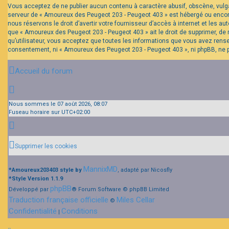
Vous acceptez de ne publier aucun contenu à caractère abusif, obscène, vulgai
serveur de « Amoureux des Peugeot 203 - Peugeot 403 » est hébergé ou encore 
nous réservons le droit d’avertir votre fournisseur d’accès à internet et les a
que « Amoureux des Peugeot 203 - Peugeot 403 » ait le droit de supprimer, de 
qu’utilisateur, vous acceptez que toutes les informations que vous avez rens
consentement, ni « Amoureux des Peugeot 203 - Peugeot 403 », ni phpBB, ne 
Accueil du forum
Nous sommes le 07 août 2026, 08:07
Fuseau horaire sur
UTC+02:00
Supprimer les cookies
MannixMD
*
Amoureux203403 style by
, adapté par Nicosfly
*
Style Version 1.1.9
phpBB
Développé par
® Forum Software © phpBB Limited
Traduction française officielle
Miles Cellar
©
Confidentialité
Conditions
|