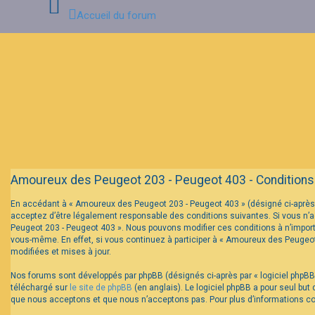
Accueil du forum
Connexion
Inscription
FAQ
Amoureux des Peugeot 203 - Peugeot 403 - Conditions d
En accédant à « Amoureux des Peugeot 203 - Peugeot 403 » (désigné ci-après 
acceptez d’être légalement responsable des conditions suivantes. Si vous n’a
Peugeot 203 - Peugeot 403 ». Nous pouvons modifier ces conditions à n’impor
vous-même. En effet, si vous continuez à participer à « Amoureux des Peugeo
modifiées et mises à jour.
Nos forums sont développés par phpBB (désignés ci-après par « logiciel phpBB 
téléchargé sur
le site de phpBB
(en anglais). Le logiciel phpBB a pour seul bu
que nous acceptons et que nous n’acceptons pas. Pour plus d’informations c