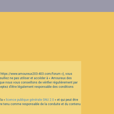
t « https://www.amoureux203-403.com/forum »), vous
uillez ne pas utiliser et accéder à « Amoureux des
ue nous vous conseillons de vérifier régulièrement par
ceptez d’être légalement responsable des conditions
 la «
licence publique générale GNU 2.0
» et qui peut être
 être tenu comme responsable de la conduite et du contenu