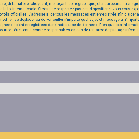
re, diffamatoire, choquant, menaçant, pornographique, etc. qui pourrait transgres
la loi internationale. Si vous ne respectez pas ces dispositions, vous vous exp
utorités officielles. L’adresse IP de tous les messages est enregistrée afin d’aide
modifier, de déplacer ou de verrouiller n’importe quel sujet et message à n’impo
eignées soient enregistrées dans notre base de données. Bien que ces informatio
pourront être tenus comme responsables en cas de tentative de piratage inform