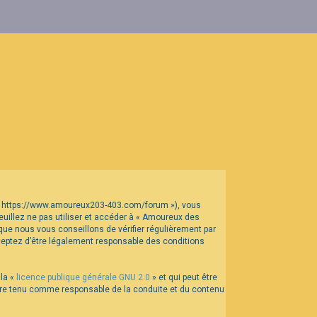
t « https://www.amoureux203-403.com/forum »), vous
uillez ne pas utiliser et accéder à « Amoureux des
ue nous vous conseillons de vérifier régulièrement par
ceptez d’être légalement responsable des conditions
 la «
licence publique générale GNU 2.0
» et qui peut être
 être tenu comme responsable de la conduite et du contenu