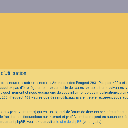
’utilisation
par « nous », « notre », « nos », « Amoureux des Peugeot 203 - Peugeot 403 » e
cceptez pas d’être légalement responsable de toutes les conditions suivantes, ve
te quel moment et nous essaierons de vous informer de ces modifications, bien q
t 203 - Peugeot 403 » après que des modifications aient été effectuées, vous ac
» et « phpBB Limited ») qui est un logiciel de forum de discussions déclaré sous
t de faciliter les discussions sur internet et phpBB Limited ne peut en aucun cas
oncernant phpBB, veuillez consulter
le site de phpBB
(en anglais).