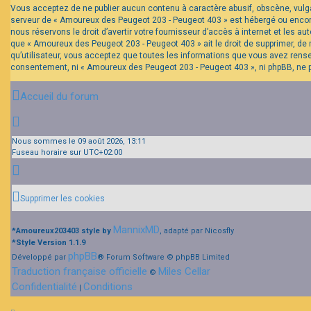
Vous acceptez de ne publier aucun contenu à caractère abusif, obscène, vulgai
serveur de « Amoureux des Peugeot 203 - Peugeot 403 » est hébergé ou encore 
nous réservons le droit d’avertir votre fournisseur d’accès à internet et les a
que « Amoureux des Peugeot 203 - Peugeot 403 » ait le droit de supprimer, de 
qu’utilisateur, vous acceptez que toutes les informations que vous avez rens
consentement, ni « Amoureux des Peugeot 203 - Peugeot 403 », ni phpBB, ne 
Accueil du forum
Nous sommes le 09 août 2026, 13:11
Fuseau horaire sur
UTC+02:00
Supprimer les cookies
MannixMD
*
Amoureux203403 style by
, adapté par Nicosfly
*
Style Version 1.1.9
phpBB
Développé par
® Forum Software © phpBB Limited
Traduction française officielle
Miles Cellar
©
Confidentialité
Conditions
|