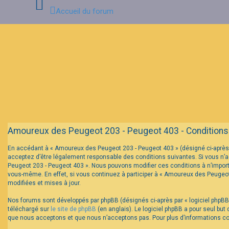
Accueil du forum
Connexion
Inscription
FAQ
Amoureux des Peugeot 203 - Peugeot 403 - Conditions d
En accédant à « Amoureux des Peugeot 203 - Peugeot 403 » (désigné ci-après 
acceptez d’être légalement responsable des conditions suivantes. Si vous n’a
Peugeot 203 - Peugeot 403 ». Nous pouvons modifier ces conditions à n’impor
vous-même. En effet, si vous continuez à participer à « Amoureux des Peugeo
modifiées et mises à jour.
Nos forums sont développés par phpBB (désignés ci-après par « logiciel phpBB 
téléchargé sur
le site de phpBB
(en anglais). Le logiciel phpBB a pour seul bu
que nous acceptons et que nous n’acceptons pas. Pour plus d’informations c