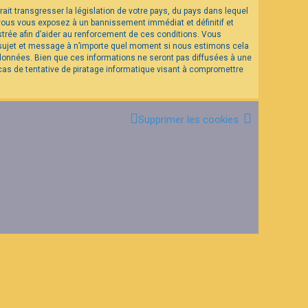
it transgresser la législation de votre pays, du pays dans lequel
 vous vous exposez à un bannissement immédiat et définitif et
istrée afin d’aider au renforcement de ces conditions. Vous
el sujet et message à n’importe quel moment si nous estimons cela
 données. Bien que ces informations ne seront pas diffusées à une
as de tentative de piratage informatique visant à compromettre
Supprimer les cookies