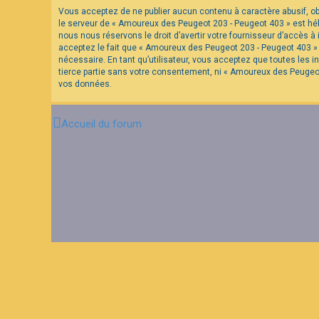
Vous acceptez de ne publier aucun contenu à caractère abusif, obs
le serveur de « Amoureux des Peugeot 203 - Peugeot 403 » est hébe
F
nous nous réservons le droit d’avertir votre fournisseur d’accès à 
A
acceptez le fait que « Amoureux des Peugeot 203 - Peugeot 403 » a
Q
nécessaire. En tant qu’utilisateur, vous acceptez que toutes les
tierce partie sans votre consentement, ni « Amoureux des Peugeo
vos données.
Accueil du forum