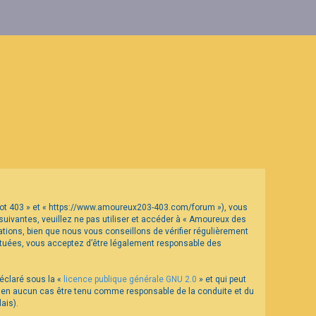
geot 403 » et « https://www.amoureux203-403.com/forum »), vous
uivantes, veuillez ne pas utiliser et accéder à « Amoureux des
ions, bien que nous vous conseillons de vérifier régulièrement
ectuées, vous acceptez d’être légalement responsable des
déclaré sous la «
licence publique générale GNU 2.0
» et qui peut
eut en aucun cas être tenu comme responsable de la conduite et du
ais).