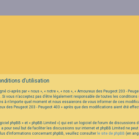
itions d’utilisation
né ci-après par « nous », « notre », « nos », « Amoureux des Peugeot 203 - Peu
 Si vous n’acceptez pas d’être légalement responsable de toutes les conditions s
s à n’importe quel moment et nous essaierons de vous informer de ces modificat
reux des Peugeot 203 - Peugeot 403 » après que des modifications aient été eff
iciel phpBB » et « phpBB Limited ») qui est un logiciel de forum de discussions 
B a pour seul but de faciliter les discussions sur internet et phpBB Limited ne p
us d’informations concernant phpBB, veuillez consulter
le site de phpBB
(en angl