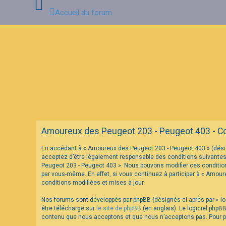
Accueil du forum
C
o
n
n
e
x
i
o
n
Amoureux des Peugeot 203 - Peugeot 403 - Cond
I
En accédant à « Amoureux des Peugeot 203 - Peugeot 403 » (désig
n
acceptez d’être légalement responsable des conditions suivantes.
s
c
Peugeot 203 - Peugeot 403 ». Nous pouvons modifier ces condition
r
par vous-même. En effet, si vous continuez à participer à « Amou
i
conditions modifiées et mises à jour.
p
t
Nos forums sont développés par phpBB (désignés ci-après par « log
i
o
être téléchargé sur
le site de phpBB
(en anglais). Le logiciel phpB
n
contenu que nous acceptons et que nous n’acceptons pas. Pour pl