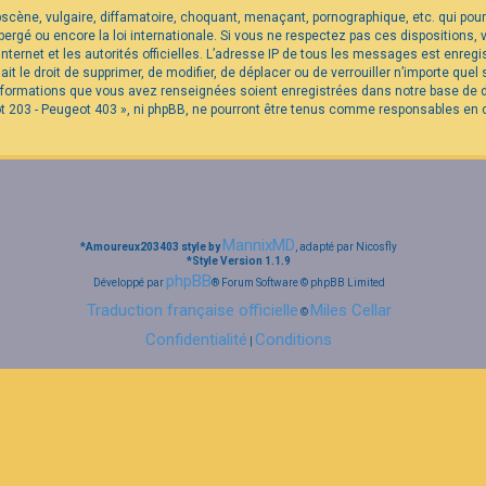
cène, vulgaire, diffamatoire, choquant, menaçant, pornographique, etc. qui pourra
rgé ou encore la loi internationale. Si vous ne respectez pas ces dispositions,
internet et les autorités officielles. L’adresse IP de tous les messages est enreg
it le droit de supprimer, de modifier, de déplacer ou de verrouiller n’importe qu
 informations que vous avez renseignées soient enregistrées dans notre base de
t 203 - Peugeot 403 », ni phpBB, ne pourront être tenus comme responsables en c
MannixMD
*
Amoureux203403 style by
, adapté par Nicosfly
*
Style Version 1.1.9
phpBB
Développé par
® Forum Software © phpBB Limited
Traduction française officielle
Miles Cellar
©
Confidentialité
Conditions
|