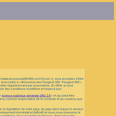
tps://www.amoureux203-403.com/forum »), vous acceptez d’être
er et accéder à « Amoureux des Peugeot 203 - Peugeot 403 ».
fier régulièrement par vous-même. En effet, si vous
le des conditions modifiées et mises à jour.
 «
licence publique générale GNU 2.0
» et qui peut être
tre tenu comme responsable de la conduite et du contenu que
la législation de votre pays, du pays dans lequel le serveur
nissement immédiat et définitif et nous nous réservons le
es conditions. Vous acceptez le fait que « Amoureux des