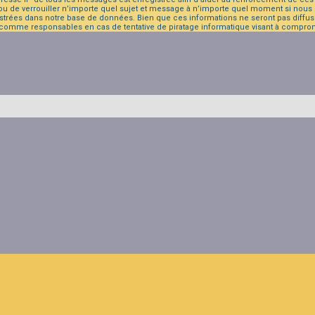
 ou de verrouiller n’importe quel sujet et message à n’importe quel moment si nous e
trées dans notre base de données. Bien que ces informations ne seront pas diffusé
 comme responsables en cas de tentative de piratage informatique visant à compro