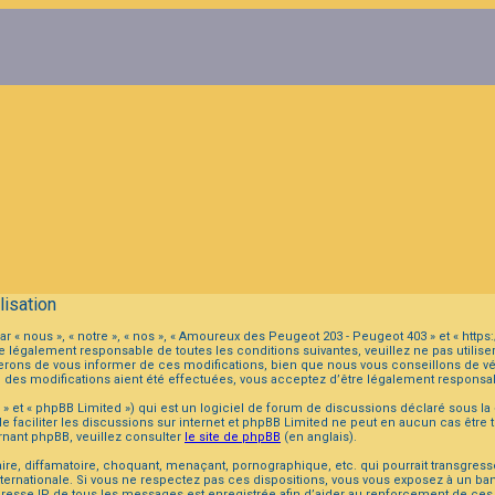
isation
r « nous », « notre », « nos », « Amoureux des Peugeot 203 - Peugeot 403 » et « ht
 légalement responsable de toutes les conditions suivantes, veuillez ne pas utilis
ons de vous informer de ces modifications, bien que nous vous conseillons de véri
 des modifications aient été effectuées, vous acceptez d’être légalement responsab
 et « phpBB Limited ») qui est un logiciel de forum de discussions déclaré sous la
 de faciliter les discussions sur internet et phpBB Limited ne peut en aucun cas ê
nant phpBB, veuillez consulter
le site de phpBB
(en anglais).
, diffamatoire, choquant, menaçant, pornographique, etc. qui pourrait transgresser 
ternationale. Si vous ne respectez pas ces dispositions, vous vous exposez à un ban
s. L’adresse IP de tous les messages est enregistrée afin d’aider au renforcement de c