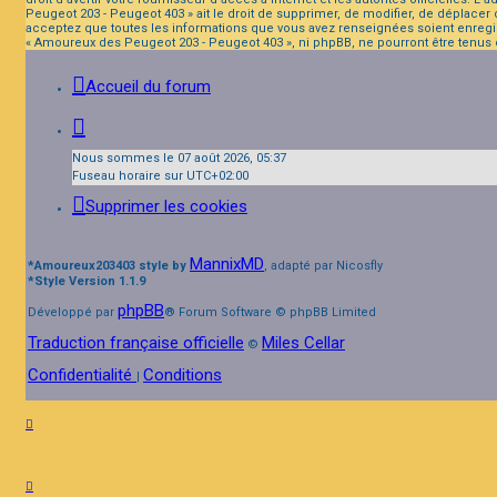
Peugeot 203 - Peugeot 403 » ait le droit de supprimer, de modifier, de déplacer
acceptez que toutes les informations que vous avez renseignées soient enregis
« Amoureux des Peugeot 203 - Peugeot 403 », ni phpBB, ne pourront être tenus
Accueil du forum
Nous sommes le 07 août 2026, 05:37
Fuseau horaire sur
UTC+02:00
Supprimer les cookies
MannixMD
*
Amoureux203403 style by
, adapté par Nicosfly
*
Style Version 1.1.9
phpBB
Développé par
® Forum Software © phpBB Limited
Traduction française officielle
Miles Cellar
©
Confidentialité
Conditions
|