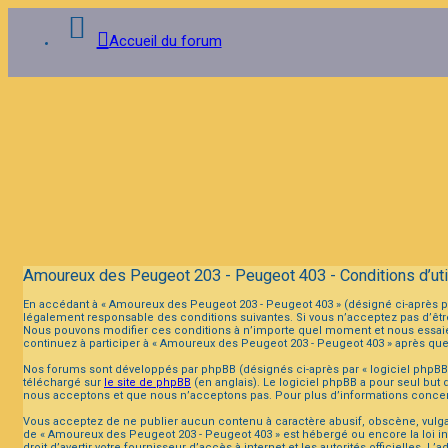
Accueil du forum
Connexion
Inscription
FAQ
Amoureux des Peugeot 203 - Peugeot 403 - Conditions d’util
En accédant à « Amoureux des Peugeot 203 - Peugeot 403 » (désigné ci-après pa
légalement responsable des conditions suivantes. Si vous n’acceptez pas d’être
Nous pouvons modifier ces conditions à n’importe quel moment et nous essaier
continuez à participer à « Amoureux des Peugeot 203 - Peugeot 403 » après que
Nos forums sont développés par phpBB (désignés ci-après par « logiciel phpBB »
téléchargé sur
le site de phpBB
(en anglais). Le logiciel phpBB a pour seul but
nous acceptons et que nous n’acceptons pas. Pour plus d’informations concer
Vous acceptez de ne publier aucun contenu à caractère abusif, obscène, vulgaire
de « Amoureux des Peugeot 203 - Peugeot 403 » est hébergé ou encore la loi in
droit d’avertir votre fournisseur d’accès à internet et les autorités officielle