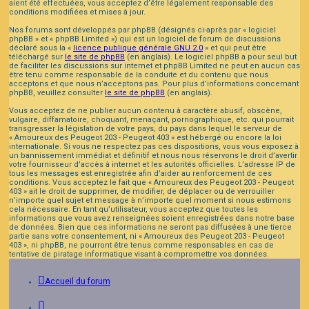
aient été effectuées, vous acceptez d’être légalement responsable des
conditions modifiées et mises à jour.
Nos forums sont développés par phpBB (désignés ci-après par « logiciel
phpBB » et « phpBB Limited ») qui est un logiciel de forum de discussions
déclaré sous la «
licence publique générale GNU 2.0
» et qui peut être
téléchargé sur
le site de phpBB
(en anglais). Le logiciel phpBB a pour seul but
de faciliter les discussions sur internet et phpBB Limited ne peut en aucun cas
être tenu comme responsable de la conduite et du contenu que nous
acceptons et que nous n’acceptons pas. Pour plus d’informations concernant
phpBB, veuillez consulter
le site de phpBB
(en anglais).
Vous acceptez de ne publier aucun contenu à caractère abusif, obscène,
vulgaire, diffamatoire, choquant, menaçant, pornographique, etc. qui pourrait
transgresser la législation de votre pays, du pays dans lequel le serveur de
« Amoureux des Peugeot 203 - Peugeot 403 » est hébergé ou encore la loi
internationale. Si vous ne respectez pas ces dispositions, vous vous exposez à
un bannissement immédiat et définitif et nous nous réservons le droit d’avertir
votre fournisseur d’accès à internet et les autorités officielles. L’adresse IP de
tous les messages est enregistrée afin d’aider au renforcement de ces
conditions. Vous acceptez le fait que « Amoureux des Peugeot 203 - Peugeot
403 » ait le droit de supprimer, de modifier, de déplacer ou de verrouiller
n’importe quel sujet et message à n’importe quel moment si nous estimons
cela nécessaire. En tant qu’utilisateur, vous acceptez que toutes les
informations que vous avez renseignées soient enregistrées dans notre base
de données. Bien que ces informations ne seront pas diffusées à une tierce
partie sans votre consentement, ni « Amoureux des Peugeot 203 - Peugeot
403 », ni phpBB, ne pourront être tenus comme responsables en cas de
tentative de piratage informatique visant à compromettre vos données.
Accueil du forum