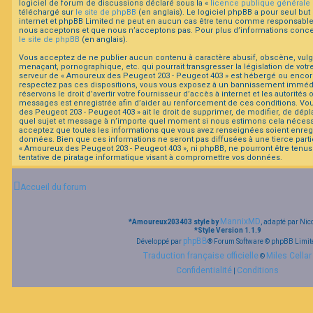
logiciel de forum de discussions déclaré sous la «
licence publique générale
téléchargé sur
le site de phpBB
(en anglais). Le logiciel phpBB a pour seul but 
internet et phpBB Limited ne peut en aucun cas être tenu comme responsable
F
nous acceptons et que nous n’acceptons pas. Pour plus d’informations concer
A
le site de phpBB
(en anglais).
Q
Vous acceptez de ne publier aucun contenu à caractère abusif, obscène, vulga
menaçant, pornographique, etc. qui pourrait transgresser la législation de votr
serveur de « Amoureux des Peugeot 203 - Peugeot 403 » est hébergé ou encore l
respectez pas ces dispositions, vous vous exposez à un bannissement immédiat
réservons le droit d’avertir votre fournisseur d’accès à internet et les autorités o
messages est enregistrée afin d’aider au renforcement de ces conditions. Vo
des Peugeot 203 - Peugeot 403 » ait le droit de supprimer, de modifier, de dépl
quel sujet et message à n’importe quel moment si nous estimons cela nécessair
acceptez que toutes les informations que vous avez renseignées soient enreg
données. Bien que ces informations ne seront pas diffusées à une tierce part
« Amoureux des Peugeot 203 - Peugeot 403 », ni phpBB, ne pourront être te
tentative de piratage informatique visant à compromettre vos données.
Accueil du forum
MannixMD
*
Amoureux203403 style by
, adapté par Nic
*
Style Version 1.1.9
phpBB
Développé par
® Forum Software © phpBB Limit
Traduction française officielle
Miles Cellar
©
Confidentialité
Conditions
|