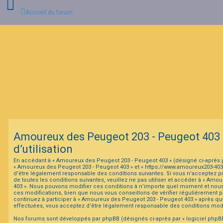
Accueil du forum
C
o
n
n
e
x
i
o
n
Amoureux des Peugeot 203 - Peugeot 403 
I
d’utilisation
n
s
En accédant à « Amoureux des Peugeot 203 - Peugeot 403 » (désigné ci-après par
c
« Amoureux des Peugeot 203 - Peugeot 403 » et « https://www.amoureux203-40
r
d’être légalement responsable des conditions suivantes. Si vous n’acceptez p
i
de toutes les conditions suivantes, veuillez ne pas utiliser et accéder à « Am
p
403 ». Nous pouvons modifier ces conditions à n’importe quel moment et nou
t
ces modifications, bien que nous vous conseillons de vérifier régulièrement p
i
continuez à participer à « Amoureux des Peugeot 203 - Peugeot 403 » après que
o
effectuées, vous acceptez d’être légalement responsable des conditions modif
n
Nos forums sont développés par phpBB (désignés ci-après par « logiciel phpBB 