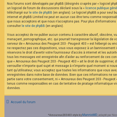
F
Nos forums sont développés par phpBB (désignés ci-après par « logiciel phpB
A
un logiciel de forum de discussions déclaré sous la «
licence publique géné
Q
téléchargé sur
le site de phpBB
(en anglais). Le logiciel phpBB a pour seul bu
internet et phpBB Limited ne peut en aucun cas être tenu comme responsabl
que nous acceptons et que nous n’acceptons pas. Pour plus d’informations
consulter
le site de phpBB
(en anglais).
Vous acceptez de ne publier aucun contenu à caractère abusif, obscène, vul
menaçant, pornographique, etc. qui pourrait transgresser la législation de v
serveur de « Amoureux des Peugeot 203 - Peugeot 403 » est hébergé ou encor
ne respectez pas ces dispositions, vous vous exposez à un bannissement im
réservons le droit d’avertir votre fournisseur d’accès à internet et les autorit
tous les messages est enregistrée afin d’aider au renforcement de ces cond
que « Amoureux des Peugeot 203 - Peugeot 403 » ait le droit de supprimer, d
verrouiller n’importe quel sujet et message à n’importe quel moment si nou
tant qu’utilisateur, vous acceptez que toutes les informations que vous av
enregistrées dans notre base de données. Bien que ces informations ne ser
partie sans votre consentement, ni « Amoureux des Peugeot 203 - Peugeot 40
tenus comme responsables en cas de tentative de piratage informatique v
données.
Accueil du forum
MannixMD
*
Amoureux203403 style by
, adapté par Nic