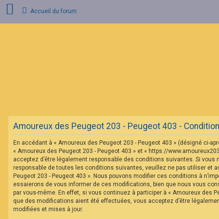
Accueil du forum
C
o
n
n
e
x
i
o
n
Amoureux des Peugeot 203 - Peugeot 403 - Conditions 
I
n
En accédant à « Amoureux des Peugeot 203 - Peugeot 403 » (désigné ci-après 
s
c
« Amoureux des Peugeot 203 - Peugeot 403 » et « https://www.amoureux20
r
acceptez d’être légalement responsable des conditions suivantes. Si vous 
i
responsable de toutes les conditions suivantes, veuillez ne pas utiliser et
p
Peugeot 203 - Peugeot 403 ». Nous pouvons modifier ces conditions à n’im
t
essaierons de vous informer de ces modifications, bien que nous vous conse
i
o
par vous-même. En effet, si vous continuez à participer à « Amoureux des P
n
que des modifications aient été effectuées, vous acceptez d’être légaleme
modifiées et mises à jour.