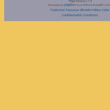
*
Style Version 1.1.9
phpBB
Développé par
® Forum Software © phpBB Limit
Traduction française officielle
Miles Cellar
©
Confidentialité
Conditions
|