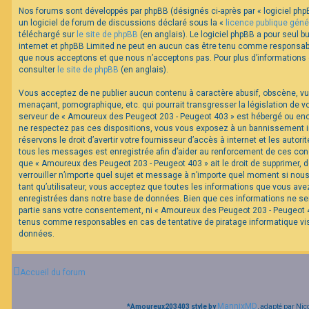
Nos forums sont développés par phpBB (désignés ci-après par « logiciel phpB
un logiciel de forum de discussions déclaré sous la «
licence publique géné
F
téléchargé sur
le site de phpBB
(en anglais). Le logiciel phpBB a pour seul bu
A
internet et phpBB Limited ne peut en aucun cas être tenu comme responsabl
Q
que nous acceptons et que nous n’acceptons pas. Pour plus d’informations
consulter
le site de phpBB
(en anglais).
Vous acceptez de ne publier aucun contenu à caractère abusif, obscène, vul
menaçant, pornographique, etc. qui pourrait transgresser la législation de v
serveur de « Amoureux des Peugeot 203 - Peugeot 403 » est hébergé ou encor
ne respectez pas ces dispositions, vous vous exposez à un bannissement im
réservons le droit d’avertir votre fournisseur d’accès à internet et les autorit
tous les messages est enregistrée afin d’aider au renforcement de ces cond
que « Amoureux des Peugeot 203 - Peugeot 403 » ait le droit de supprimer, d
verrouiller n’importe quel sujet et message à n’importe quel moment si nou
tant qu’utilisateur, vous acceptez que toutes les informations que vous av
enregistrées dans notre base de données. Bien que ces informations ne ser
partie sans votre consentement, ni « Amoureux des Peugeot 203 - Peugeot 40
tenus comme responsables en cas de tentative de piratage informatique v
données.
Accueil du forum
MannixMD
*
Amoureux203403 style by
, adapté par Nic