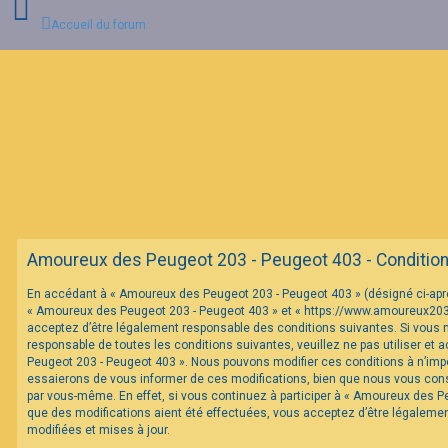
Accueil du forum
C
o
n
n
e
x
i
o
n
Amoureux des Peugeot 203 - Peugeot 403 - Conditions 
I
En accédant à « Amoureux des Peugeot 203 - Peugeot 403 » (désigné ci-après 
n
« Amoureux des Peugeot 203 - Peugeot 403 » et « https://www.amoureux20
s
c
acceptez d’être légalement responsable des conditions suivantes. Si vous 
r
responsable de toutes les conditions suivantes, veuillez ne pas utiliser et
i
Peugeot 203 - Peugeot 403 ». Nous pouvons modifier ces conditions à n’im
p
essaierons de vous informer de ces modifications, bien que nous vous conse
t
par vous-même. En effet, si vous continuez à participer à « Amoureux des P
i
o
que des modifications aient été effectuées, vous acceptez d’être légaleme
n
modifiées et mises à jour.