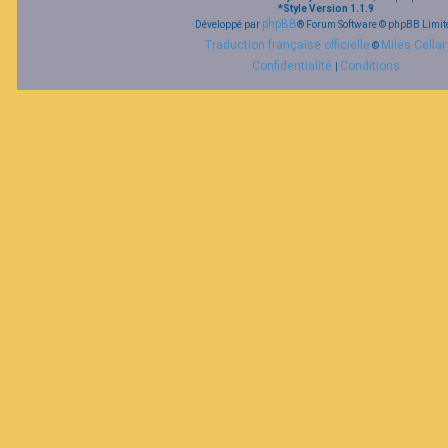
*
Style Version 1.1.9
phpBB
Développé par
® Forum Software © phpBB Limit
Traduction française officielle
Miles Cellar
©
Confidentialité
Conditions
|