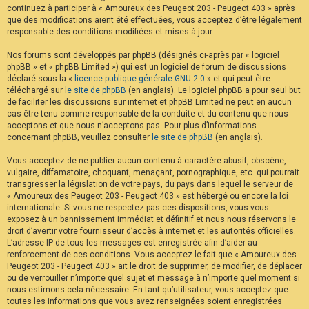
continuez à participer à « Amoureux des Peugeot 203 - Peugeot 403 » après
F
A
que des modifications aient été effectuées, vous acceptez d’être légalement
Q
responsable des conditions modifiées et mises à jour.
Nos forums sont développés par phpBB (désignés ci-après par « logiciel
phpBB » et « phpBB Limited ») qui est un logiciel de forum de discussions
déclaré sous la «
licence publique générale GNU 2.0
» et qui peut être
téléchargé sur
le site de phpBB
(en anglais). Le logiciel phpBB a pour seul but
de faciliter les discussions sur internet et phpBB Limited ne peut en aucun
cas être tenu comme responsable de la conduite et du contenu que nous
acceptons et que nous n’acceptons pas. Pour plus d’informations
concernant phpBB, veuillez consulter
le site de phpBB
(en anglais).
Vous acceptez de ne publier aucun contenu à caractère abusif, obscène,
vulgaire, diffamatoire, choquant, menaçant, pornographique, etc. qui pourrait
transgresser la législation de votre pays, du pays dans lequel le serveur de
« Amoureux des Peugeot 203 - Peugeot 403 » est hébergé ou encore la loi
internationale. Si vous ne respectez pas ces dispositions, vous vous
exposez à un bannissement immédiat et définitif et nous nous réservons le
droit d’avertir votre fournisseur d’accès à internet et les autorités officielles.
L’adresse IP de tous les messages est enregistrée afin d’aider au
renforcement de ces conditions. Vous acceptez le fait que « Amoureux des
Peugeot 203 - Peugeot 403 » ait le droit de supprimer, de modifier, de déplacer
ou de verrouiller n’importe quel sujet et message à n’importe quel moment si
nous estimons cela nécessaire. En tant qu’utilisateur, vous acceptez que
toutes les informations que vous avez renseignées soient enregistrées