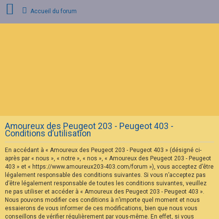
Accueil du forum
C
o
n
n
e
x
i
o
n
Amoureux des Peugeot 203 - Peugeot 403 -
I
Conditions d’utilisation
n
s
En accédant à « Amoureux des Peugeot 203 - Peugeot 403 » (désigné ci-
c
r
après par « nous », « notre », « nos », « Amoureux des Peugeot 203 - Peugeot
i
403 » et « https://www.amoureux203-403.com/forum »), vous acceptez d’être
p
légalement responsable des conditions suivantes. Si vous n’acceptez pas
t
d’être légalement responsable de toutes les conditions suivantes, veuillez
i
ne pas utiliser et accéder à « Amoureux des Peugeot 203 - Peugeot 403 ».
o
n
Nous pouvons modifier ces conditions à n’importe quel moment et nous
essaierons de vous informer de ces modifications, bien que nous vous
conseillons de vérifier régulièrement par vous-même. En effet, si vous