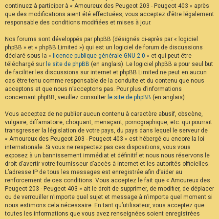
continuez à participer à « Amoureux des Peugeot 203 - Peugeot 403 » après
F
A
que des modifications aient été effectuées, vous acceptez d’être légalement
Q
responsable des conditions modifiées et mises à jour.
Nos forums sont développés par phpBB (désignés ci-après par « logiciel
phpBB » et « phpBB Limited ») qui est un logiciel de forum de discussions
déclaré sous la «
licence publique générale GNU 2.0
» et qui peut être
téléchargé sur
le site de phpBB
(en anglais). Le logiciel phpBB a pour seul but
de faciliter les discussions sur internet et phpBB Limited ne peut en aucun
cas être tenu comme responsable de la conduite et du contenu que nous
acceptons et que nous n’acceptons pas. Pour plus d’informations
concernant phpBB, veuillez consulter
le site de phpBB
(en anglais).
Vous acceptez de ne publier aucun contenu à caractère abusif, obscène,
vulgaire, diffamatoire, choquant, menaçant, pornographique, etc. qui pourrait
transgresser la législation de votre pays, du pays dans lequel le serveur de
« Amoureux des Peugeot 203 - Peugeot 403 » est hébergé ou encore la loi
internationale. Si vous ne respectez pas ces dispositions, vous vous
exposez à un bannissement immédiat et définitif et nous nous réservons le
droit d’avertir votre fournisseur d’accès à internet et les autorités officielles.
L’adresse IP de tous les messages est enregistrée afin d’aider au
renforcement de ces conditions. Vous acceptez le fait que « Amoureux des
Peugeot 203 - Peugeot 403 » ait le droit de supprimer, de modifier, de déplacer
ou de verrouiller n’importe quel sujet et message à n’importe quel moment si
nous estimons cela nécessaire. En tant qu’utilisateur, vous acceptez que
toutes les informations que vous avez renseignées soient enregistrées