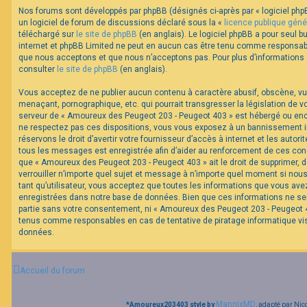
Nos forums sont développés par phpBB (désignés ci-après par « logiciel phpB
un logiciel de forum de discussions déclaré sous la «
licence publique géné
F
téléchargé sur
le site de phpBB
(en anglais). Le logiciel phpBB a pour seul bu
A
internet et phpBB Limited ne peut en aucun cas être tenu comme responsabl
Q
que nous acceptons et que nous n’acceptons pas. Pour plus d’informations
consulter
le site de phpBB
(en anglais).
Vous acceptez de ne publier aucun contenu à caractère abusif, obscène, vul
menaçant, pornographique, etc. qui pourrait transgresser la législation de v
serveur de « Amoureux des Peugeot 203 - Peugeot 403 » est hébergé ou encor
ne respectez pas ces dispositions, vous vous exposez à un bannissement im
réservons le droit d’avertir votre fournisseur d’accès à internet et les autorit
tous les messages est enregistrée afin d’aider au renforcement de ces cond
que « Amoureux des Peugeot 203 - Peugeot 403 » ait le droit de supprimer, d
verrouiller n’importe quel sujet et message à n’importe quel moment si nou
tant qu’utilisateur, vous acceptez que toutes les informations que vous av
enregistrées dans notre base de données. Bien que ces informations ne ser
partie sans votre consentement, ni « Amoureux des Peugeot 203 - Peugeot 40
tenus comme responsables en cas de tentative de piratage informatique v
données.
Accueil du forum
MannixMD
*
Amoureux203403 style by
, adapté par Nic