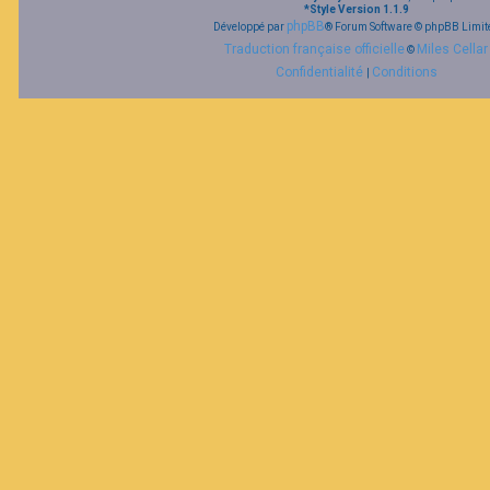
*
Style Version 1.1.9
phpBB
Développé par
® Forum Software © phpBB Limit
Traduction française officielle
Miles Cellar
©
Confidentialité
Conditions
|