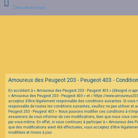
Accueil du forum
C
o
n
n
e
x
i
o
n
Amoureux des Peugeot 203 - Peugeot 403 - Conditions 
I
En accédant à « Amoureux des Peugeot 203 - Peugeot 403 » (désigné ci-après 
n
« Amoureux des Peugeot 203 - Peugeot 403 » et « https://www.amoureux20
s
c
acceptez d’être légalement responsable des conditions suivantes. Si vous 
r
responsable de toutes les conditions suivantes, veuillez ne pas utiliser et
i
Peugeot 203 - Peugeot 403 ». Nous pouvons modifier ces conditions à n’im
p
essaierons de vous informer de ces modifications, bien que nous vous conse
t
par vous-même. En effet, si vous continuez à participer à « Amoureux des P
i
o
que des modifications aient été effectuées, vous acceptez d’être légaleme
n
modifiées et mises à jour.