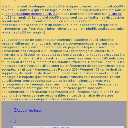
Nos forums sont développés par phpBB (désignés ci-après par « logiciel phpBB »
et « phpBB Limited ») qui est un logiciel de forum de discussions déclaré sous la
«
licence publique générale GNU 2.0
» et qui peut être téléchargé sur
le site de
phpBB
(en anglais). Le logiciel phpBB a pour seul but de faciliter les discussions
sur internet et phpBB Limited ne peut en aucun cas être tenu comme
responsable de la conduite et du contenu que nous acceptons et que nous
n’acceptons pas. Pour plus d’informations concernant phpBB, veuillez consulter
le site de phpBB
(en anglais).
Vous acceptez de ne publier aucun contenu à caractère abusif, obscène,
vulgaire, diffamatoire, choquant, menaçant, pornographique, etc. qui pourrait
transgresser la législation de votre pays, du pays dans lequel le serveur de
« Amoureux des Peugeot 203 - Peugeot 403 » est hébergé ou encore la loi
internationale. Si vous ne respectez pas ces dispositions, vous vous exposez à un
bannissement immédiat et définitif et nous nous réservons le droit d’avertir votre
fournisseur d’accès à internet et les autorités officielles. L’adresse IP de tous les
messages est enregistrée afin d’aider au renforcement de ces conditions. Vous
acceptez le fait que « Amoureux des Peugeot 203 - Peugeot 403 » ait le droit de
supprimer, de modifier, de déplacer ou de verrouiller n’importe quel sujet et
message à n’importe quel moment si nous estimons cela nécessaire. En tant
qu’utilisateur, vous acceptez que toutes les informations que vous avez
renseignées soient enregistrées dans notre base de données. Bien que ces
informations ne seront pas diffusées à une tierce partie sans votre
consentement, ni « Amoureux des Peugeot 203 - Peugeot 403 », ni phpBB, ne
pourront être tenus comme responsables en cas de tentative de piratage
informatique visant à compromettre vos données.
Accueil du forum