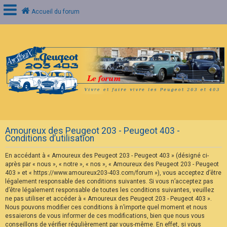
Accueil du forum
C
o
n
n
e
x
i
o
n
Amoureux des Peugeot 203 - Peugeot 403 -
I
Conditions d’utilisation
n
s
En accédant à « Amoureux des Peugeot 203 - Peugeot 403 » (désigné ci-
c
r
après par « nous », « notre », « nos », « Amoureux des Peugeot 203 - Peugeot
i
403 » et « https://www.amoureux203-403.com/forum »), vous acceptez d’être
p
légalement responsable des conditions suivantes. Si vous n’acceptez pas
t
d’être légalement responsable de toutes les conditions suivantes, veuillez
i
ne pas utiliser et accéder à « Amoureux des Peugeot 203 - Peugeot 403 ».
o
n
Nous pouvons modifier ces conditions à n’importe quel moment et nous
essaierons de vous informer de ces modifications, bien que nous vous
conseillons de vérifier régulièrement par vous-même. En effet, si vous