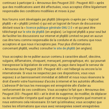
continuez à participer à « Amoureux des Peugeot 203 - Peugeot 403 » après
F
A
que des modifications aient été effectuées, vous acceptez d’être légalement
Q
responsable des conditions modifiées et mises à jour.
Nos forums sont développés par phpBB (désignés ci-après par « logiciel
phpBB » et « phpBB Limited ») qui est un logiciel de forum de discussions
déclaré sous la «
licence publique générale GNU 2.0
» et qui peut être
téléchargé sur
le site de phpBB
(en anglais). Le logiciel phpBB a pour seul but
de faciliter les discussions sur internet et phpBB Limited ne peut en aucun
cas être tenu comme responsable de la conduite et du contenu que nous
acceptons et que nous n’acceptons pas. Pour plus d’informations
concernant phpBB, veuillez consulter
le site de phpBB
(en anglais).
Vous acceptez de ne publier aucun contenu à caractère abusif, obscène,
vulgaire, diffamatoire, choquant, menaçant, pornographique, etc. qui pourrait
transgresser la législation de votre pays, du pays dans lequel le serveur de
« Amoureux des Peugeot 203 - Peugeot 403 » est hébergé ou encore la loi
internationale. Si vous ne respectez pas ces dispositions, vous vous
exposez à un bannissement immédiat et définitif et nous nous réservons le
droit d’avertir votre fournisseur d’accès à internet et les autorités officielles.
L’adresse IP de tous les messages est enregistrée afin d’aider au
renforcement de ces conditions. Vous acceptez le fait que « Amoureux des
Peugeot 203 - Peugeot 403 » ait le droit de supprimer, de modifier, de déplacer
ou de verrouiller n’importe quel sujet et message à n’importe quel moment si
nous estimons cela nécessaire. En tant qu’utilisateur, vous acceptez que
toutes les informations que vous avez renseignées soient enregistrées