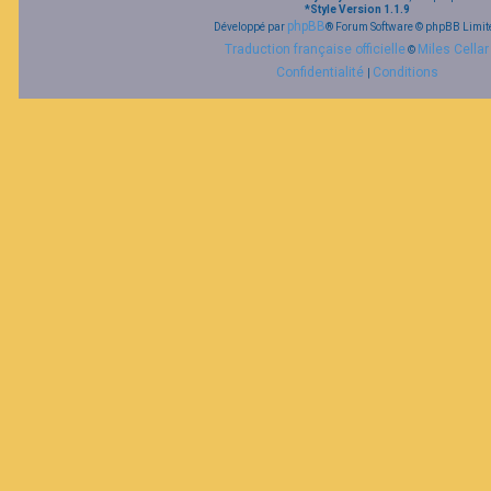
*
Style Version 1.1.9
phpBB
Développé par
® Forum Software © phpBB Limit
Traduction française officielle
Miles Cellar
©
Confidentialité
Conditions
|