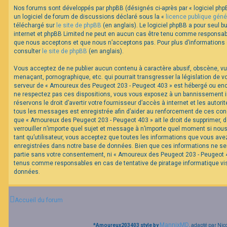
Nos forums sont développés par phpBB (désignés ci-après par « logiciel phpB
un logiciel de forum de discussions déclaré sous la «
licence publique géné
F
téléchargé sur
le site de phpBB
(en anglais). Le logiciel phpBB a pour seul bu
A
internet et phpBB Limited ne peut en aucun cas être tenu comme responsabl
Q
que nous acceptons et que nous n’acceptons pas. Pour plus d’informations
consulter
le site de phpBB
(en anglais).
Vous acceptez de ne publier aucun contenu à caractère abusif, obscène, vul
menaçant, pornographique, etc. qui pourrait transgresser la législation de v
serveur de « Amoureux des Peugeot 203 - Peugeot 403 » est hébergé ou encor
ne respectez pas ces dispositions, vous vous exposez à un bannissement im
réservons le droit d’avertir votre fournisseur d’accès à internet et les autorit
tous les messages est enregistrée afin d’aider au renforcement de ces cond
que « Amoureux des Peugeot 203 - Peugeot 403 » ait le droit de supprimer, d
verrouiller n’importe quel sujet et message à n’importe quel moment si nou
tant qu’utilisateur, vous acceptez que toutes les informations que vous av
enregistrées dans notre base de données. Bien que ces informations ne ser
partie sans votre consentement, ni « Amoureux des Peugeot 203 - Peugeot 40
tenus comme responsables en cas de tentative de piratage informatique v
données.
Accueil du forum
MannixMD
*
Amoureux203403 style by
, adapté par Nic