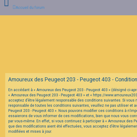
Accueil du forum
C
o
n
n
e
x
i
o
n
Amoureux des Peugeot 203 - Peugeot 403 - Conditions 
I
En accédant à « Amoureux des Peugeot 203 - Peugeot 403 » (désigné ci-après 
n
« Amoureux des Peugeot 203 - Peugeot 403 » et « https://www.amoureux20
s
c
acceptez d’être légalement responsable des conditions suivantes. Si vous 
r
responsable de toutes les conditions suivantes, veuillez ne pas utiliser et
i
Peugeot 203 - Peugeot 403 ». Nous pouvons modifier ces conditions à n’im
p
essaierons de vous informer de ces modifications, bien que nous vous conse
t
par vous-même. En effet, si vous continuez à participer à « Amoureux des P
i
o
que des modifications aient été effectuées, vous acceptez d’être légaleme
n
modifiées et mises à jour.