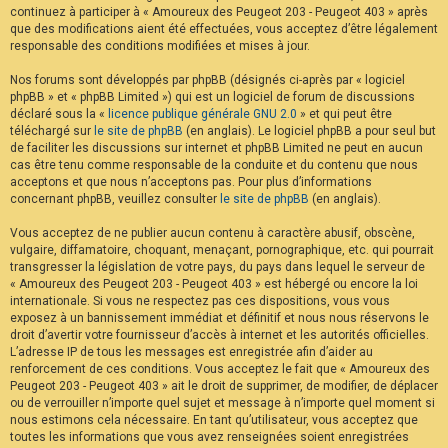
continuez à participer à « Amoureux des Peugeot 203 - Peugeot 403 » après
F
A
que des modifications aient été effectuées, vous acceptez d’être légalement
Q
responsable des conditions modifiées et mises à jour.
Nos forums sont développés par phpBB (désignés ci-après par « logiciel
phpBB » et « phpBB Limited ») qui est un logiciel de forum de discussions
déclaré sous la «
licence publique générale GNU 2.0
» et qui peut être
téléchargé sur
le site de phpBB
(en anglais). Le logiciel phpBB a pour seul but
de faciliter les discussions sur internet et phpBB Limited ne peut en aucun
cas être tenu comme responsable de la conduite et du contenu que nous
acceptons et que nous n’acceptons pas. Pour plus d’informations
concernant phpBB, veuillez consulter
le site de phpBB
(en anglais).
Vous acceptez de ne publier aucun contenu à caractère abusif, obscène,
vulgaire, diffamatoire, choquant, menaçant, pornographique, etc. qui pourrait
transgresser la législation de votre pays, du pays dans lequel le serveur de
« Amoureux des Peugeot 203 - Peugeot 403 » est hébergé ou encore la loi
internationale. Si vous ne respectez pas ces dispositions, vous vous
exposez à un bannissement immédiat et définitif et nous nous réservons le
droit d’avertir votre fournisseur d’accès à internet et les autorités officielles.
L’adresse IP de tous les messages est enregistrée afin d’aider au
renforcement de ces conditions. Vous acceptez le fait que « Amoureux des
Peugeot 203 - Peugeot 403 » ait le droit de supprimer, de modifier, de déplacer
ou de verrouiller n’importe quel sujet et message à n’importe quel moment si
nous estimons cela nécessaire. En tant qu’utilisateur, vous acceptez que
toutes les informations que vous avez renseignées soient enregistrées