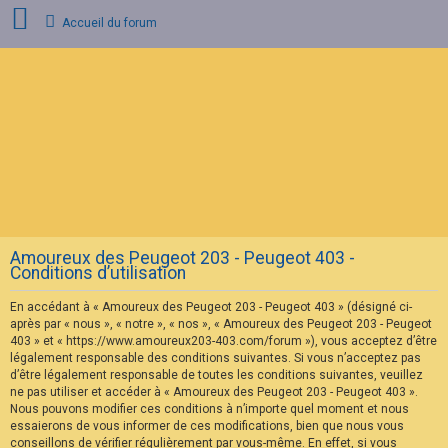
Accueil du forum
C
o
n
n
e
x
i
o
n
Amoureux des Peugeot 203 - Peugeot 403 -
I
Conditions d’utilisation
n
s
En accédant à « Amoureux des Peugeot 203 - Peugeot 403 » (désigné ci-
c
r
après par « nous », « notre », « nos », « Amoureux des Peugeot 203 - Peugeot
i
403 » et « https://www.amoureux203-403.com/forum »), vous acceptez d’être
p
légalement responsable des conditions suivantes. Si vous n’acceptez pas
t
d’être légalement responsable de toutes les conditions suivantes, veuillez
i
ne pas utiliser et accéder à « Amoureux des Peugeot 203 - Peugeot 403 ».
o
n
Nous pouvons modifier ces conditions à n’importe quel moment et nous
essaierons de vous informer de ces modifications, bien que nous vous
conseillons de vérifier régulièrement par vous-même. En effet, si vous