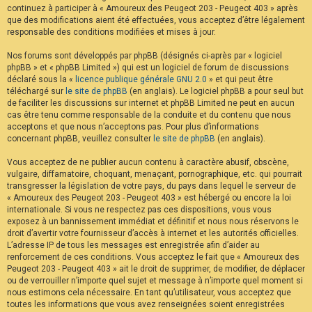
continuez à participer à « Amoureux des Peugeot 203 - Peugeot 403 » après
F
A
que des modifications aient été effectuées, vous acceptez d’être légalement
Q
responsable des conditions modifiées et mises à jour.
Nos forums sont développés par phpBB (désignés ci-après par « logiciel
phpBB » et « phpBB Limited ») qui est un logiciel de forum de discussions
déclaré sous la «
licence publique générale GNU 2.0
» et qui peut être
téléchargé sur
le site de phpBB
(en anglais). Le logiciel phpBB a pour seul but
de faciliter les discussions sur internet et phpBB Limited ne peut en aucun
cas être tenu comme responsable de la conduite et du contenu que nous
acceptons et que nous n’acceptons pas. Pour plus d’informations
concernant phpBB, veuillez consulter
le site de phpBB
(en anglais).
Vous acceptez de ne publier aucun contenu à caractère abusif, obscène,
vulgaire, diffamatoire, choquant, menaçant, pornographique, etc. qui pourrait
transgresser la législation de votre pays, du pays dans lequel le serveur de
« Amoureux des Peugeot 203 - Peugeot 403 » est hébergé ou encore la loi
internationale. Si vous ne respectez pas ces dispositions, vous vous
exposez à un bannissement immédiat et définitif et nous nous réservons le
droit d’avertir votre fournisseur d’accès à internet et les autorités officielles.
L’adresse IP de tous les messages est enregistrée afin d’aider au
renforcement de ces conditions. Vous acceptez le fait que « Amoureux des
Peugeot 203 - Peugeot 403 » ait le droit de supprimer, de modifier, de déplacer
ou de verrouiller n’importe quel sujet et message à n’importe quel moment si
nous estimons cela nécessaire. En tant qu’utilisateur, vous acceptez que
toutes les informations que vous avez renseignées soient enregistrées