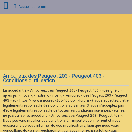
Accueil du forum
C
o
n
n
e
x
i
o
n
Amoureux des Peugeot 203 - Peugeot 403 -
I
Conditions d’utilisation
n
s
En accédant à « Amoureux des Peugeot 203 - Peugeot 403 » (désigné ci-
c
r
après par « nous », « notre », « nos », « Amoureux des Peugeot 203 - Peugeot
i
403 » et « https://www.amoureux203-403.com/forum »), vous acceptez d’être
p
légalement responsable des conditions suivantes. Si vous n’acceptez pas
t
d’être légalement responsable de toutes les conditions suivantes, veuillez
i
ne pas utiliser et accéder à « Amoureux des Peugeot 203 - Peugeot 403 ».
o
n
Nous pouvons modifier ces conditions à n’importe quel moment et nous
essaierons de vous informer de ces modifications, bien que nous vous
conseillons de vérifier régulièrement par vous-même. En effet, si vous