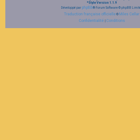
*
Style Version 1.1.9
phpBB
Développé par
® Forum Software © phpBB Limit
Traduction française officielle
Miles Cellar
©
Confidentialité
Conditions
|