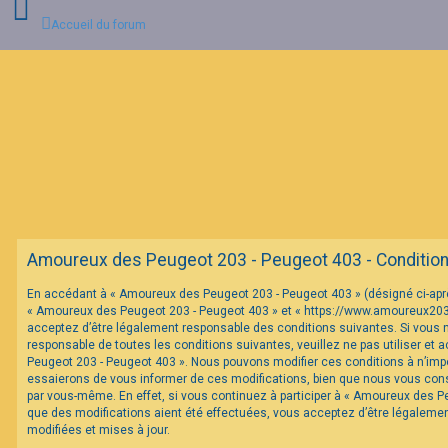
Accueil du forum
C
o
n
n
e
x
i
o
n
Amoureux des Peugeot 203 - Peugeot 403 - Conditions 
I
En accédant à « Amoureux des Peugeot 203 - Peugeot 403 » (désigné ci-après 
n
« Amoureux des Peugeot 203 - Peugeot 403 » et « https://www.amoureux20
s
c
acceptez d’être légalement responsable des conditions suivantes. Si vous 
r
responsable de toutes les conditions suivantes, veuillez ne pas utiliser et
i
Peugeot 203 - Peugeot 403 ». Nous pouvons modifier ces conditions à n’im
p
essaierons de vous informer de ces modifications, bien que nous vous conse
t
par vous-même. En effet, si vous continuez à participer à « Amoureux des P
i
o
que des modifications aient été effectuées, vous acceptez d’être légaleme
n
modifiées et mises à jour.