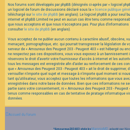
Nos forums sont développés par phpBB (désignés ci-après par « logiciel phpB
un logiciel de forum de discussions déclaré sous la «
licence publique géné
F
téléchargé sur
le site de phpBB
(en anglais). Le logiciel phpBB a pour seul bu
A
internet et phpBB Limited ne peut en aucun cas être tenu comme responsabl
Q
que nous acceptons et que nous n’acceptons pas. Pour plus d’informations
consulter
le site de phpBB
(en anglais).
Vous acceptez de ne publier aucun contenu à caractère abusif, obscène, vul
menaçant, pornographique, etc. qui pourrait transgresser la législation de v
serveur de « Amoureux des Peugeot 203 - Peugeot 403 » est hébergé ou encor
ne respectez pas ces dispositions, vous vous exposez à un bannissement im
réservons le droit d’avertir votre fournisseur d’accès à internet et les autorit
tous les messages est enregistrée afin d’aider au renforcement de ces cond
que « Amoureux des Peugeot 203 - Peugeot 403 » ait le droit de supprimer, d
verrouiller n’importe quel sujet et message à n’importe quel moment si nou
tant qu’utilisateur, vous acceptez que toutes les informations que vous av
enregistrées dans notre base de données. Bien que ces informations ne ser
partie sans votre consentement, ni « Amoureux des Peugeot 203 - Peugeot 40
tenus comme responsables en cas de tentative de piratage informatique v
données.
Accueil du forum
MannixMD
*
Amoureux203403 style by
, adapté par Nic