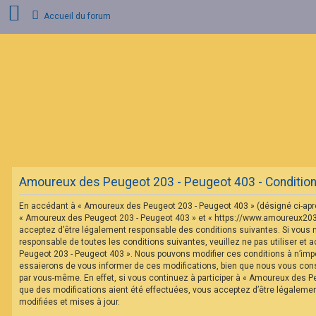
Accueil du forum
C
o
n
n
e
x
i
o
n
Amoureux des Peugeot 203 - Peugeot 403 - Conditions 
I
n
En accédant à « Amoureux des Peugeot 203 - Peugeot 403 » (désigné ci-après 
s
c
« Amoureux des Peugeot 203 - Peugeot 403 » et « https://www.amoureux20
r
acceptez d’être légalement responsable des conditions suivantes. Si vous 
i
responsable de toutes les conditions suivantes, veuillez ne pas utiliser et
p
Peugeot 203 - Peugeot 403 ». Nous pouvons modifier ces conditions à n’im
t
essaierons de vous informer de ces modifications, bien que nous vous conse
i
o
par vous-même. En effet, si vous continuez à participer à « Amoureux des P
n
que des modifications aient été effectuées, vous acceptez d’être légaleme
modifiées et mises à jour.