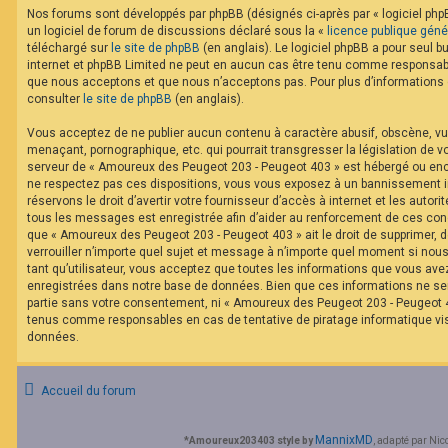
F
Nos forums sont développés par phpBB (désignés ci-après par « logiciel phpB
A
un logiciel de forum de discussions déclaré sous la «
licence publique géné
Q
téléchargé sur
le site de phpBB
(en anglais). Le logiciel phpBB a pour seul bu
internet et phpBB Limited ne peut en aucun cas être tenu comme responsabl
que nous acceptons et que nous n’acceptons pas. Pour plus d’informations
consulter
le site de phpBB
(en anglais).
Vous acceptez de ne publier aucun contenu à caractère abusif, obscène, vul
menaçant, pornographique, etc. qui pourrait transgresser la législation de v
serveur de « Amoureux des Peugeot 203 - Peugeot 403 » est hébergé ou encor
ne respectez pas ces dispositions, vous vous exposez à un bannissement im
réservons le droit d’avertir votre fournisseur d’accès à internet et les autorit
tous les messages est enregistrée afin d’aider au renforcement de ces cond
que « Amoureux des Peugeot 203 - Peugeot 403 » ait le droit de supprimer, d
verrouiller n’importe quel sujet et message à n’importe quel moment si nou
tant qu’utilisateur, vous acceptez que toutes les informations que vous av
enregistrées dans notre base de données. Bien que ces informations ne ser
partie sans votre consentement, ni « Amoureux des Peugeot 203 - Peugeot 40
tenus comme responsables en cas de tentative de piratage informatique v
données.
Accueil du forum
MannixMD
*
Amoureux203403 style by
, adapté par Nic