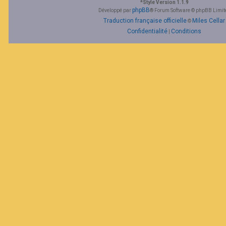
*
Style Version 1.1.9
phpBB
Développé par
® Forum Software © phpBB Limit
Traduction française officielle
Miles Cellar
©
Confidentialité
Conditions
|