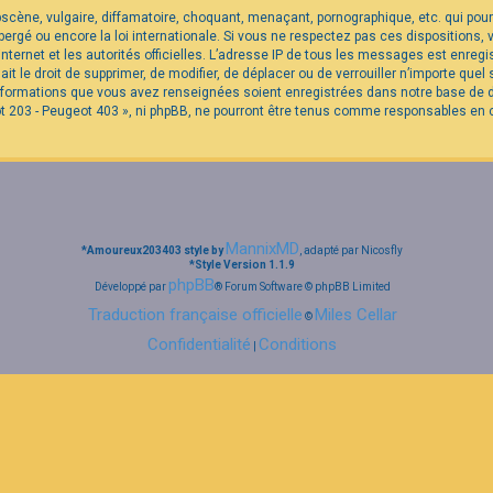
cène, vulgaire, diffamatoire, choquant, menaçant, pornographique, etc. qui pourra
rgé ou encore la loi internationale. Si vous ne respectez pas ces dispositions,
internet et les autorités officielles. L’adresse IP de tous les messages est enreg
it le droit de supprimer, de modifier, de déplacer ou de verrouiller n’importe qu
 informations que vous avez renseignées soient enregistrées dans notre base de
t 203 - Peugeot 403 », ni phpBB, ne pourront être tenus comme responsables en c
MannixMD
*
Amoureux203403 style by
, adapté par Nicosfly
*
Style Version 1.1.9
phpBB
Développé par
® Forum Software © phpBB Limited
Traduction française officielle
Miles Cellar
©
Confidentialité
Conditions
|