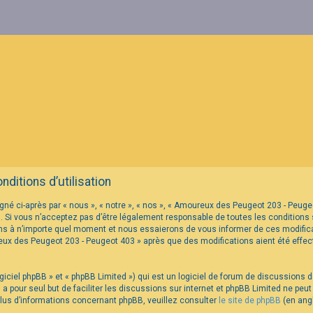
itions d’utilisation
né ci-après par « nous », « notre », « nos », « Amoureux des Peugeot 203 - Peu
 Si vous n’acceptez pas d’être légalement responsable de toutes les conditions s
s à n’importe quel moment et nous essaierons de vous informer de ces modificat
reux des Peugeot 203 - Peugeot 403 » après que des modifications aient été eff
iciel phpBB » et « phpBB Limited ») qui est un logiciel de forum de discussions 
B a pour seul but de faciliter les discussions sur internet et phpBB Limited ne p
us d’informations concernant phpBB, veuillez consulter
le site de phpBB
(en angl