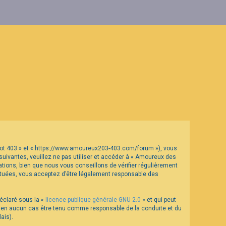
geot 403 » et « https://www.amoureux203-403.com/forum »), vous
uivantes, veuillez ne pas utiliser et accéder à « Amoureux des
ions, bien que nous vous conseillons de vérifier régulièrement
ectuées, vous acceptez d’être légalement responsable des
déclaré sous la «
licence publique générale GNU 2.0
» et qui peut
eut en aucun cas être tenu comme responsable de la conduite et du
ais).