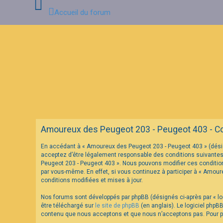
Accueil du forum
C
o
n
n
e
x
i
o
n
Amoureux des Peugeot 203 - Peugeot 403 - Cond
I
En accédant à « Amoureux des Peugeot 203 - Peugeot 403 » (désig
n
acceptez d’être légalement responsable des conditions suivantes.
s
c
Peugeot 203 - Peugeot 403 ». Nous pouvons modifier ces condition
r
par vous-même. En effet, si vous continuez à participer à « Amou
i
conditions modifiées et mises à jour.
p
t
Nos forums sont développés par phpBB (désignés ci-après par « log
i
o
être téléchargé sur
le site de phpBB
(en anglais). Le logiciel phpB
n
contenu que nous acceptons et que nous n’acceptons pas. Pour pl