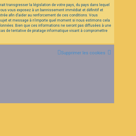
it transgresser la législation de votre pays, du pays dans lequel
 vous vous exposez à un bannissement immédiat et définitif et
istrée afin d’aider au renforcement de ces conditions. Vous
el sujet et message à n’importe quel moment si nous estimons cela
 données. Bien que ces informations ne seront pas diffusées à une
as de tentative de piratage informatique visant à compromettre
Supprimer les cookies