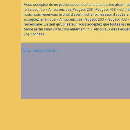
Vous acceptez de ne publier aucun contenu à caractère abusif, obs
le serveur de « Amoureux des Peugeot 203 - Peugeot 403 » est hébe
F
nous nous réservons le droit d’avertir votre fournisseur d’accès à 
A
acceptez le fait que « Amoureux des Peugeot 203 - Peugeot 403 » a
Q
nécessaire. En tant qu’utilisateur, vous acceptez que toutes les
tierce partie sans votre consentement, ni « Amoureux des Peugeo
vos données.
Accueil du forum