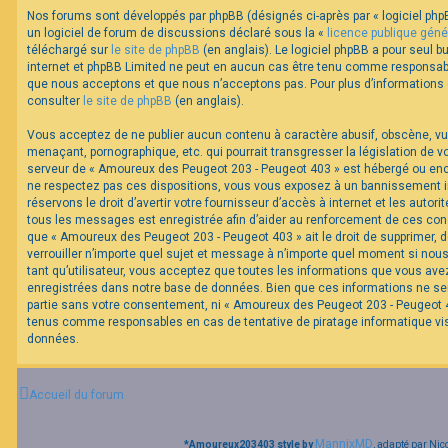
Nos forums sont développés par phpBB (désignés ci-après par « logiciel phpB
un logiciel de forum de discussions déclaré sous la «
licence publique géné
F
téléchargé sur
le site de phpBB
(en anglais). Le logiciel phpBB a pour seul bu
A
internet et phpBB Limited ne peut en aucun cas être tenu comme responsabl
Q
que nous acceptons et que nous n’acceptons pas. Pour plus d’informations
consulter
le site de phpBB
(en anglais).
Vous acceptez de ne publier aucun contenu à caractère abusif, obscène, vul
menaçant, pornographique, etc. qui pourrait transgresser la législation de v
serveur de « Amoureux des Peugeot 203 - Peugeot 403 » est hébergé ou encor
ne respectez pas ces dispositions, vous vous exposez à un bannissement im
réservons le droit d’avertir votre fournisseur d’accès à internet et les autorit
tous les messages est enregistrée afin d’aider au renforcement de ces cond
que « Amoureux des Peugeot 203 - Peugeot 403 » ait le droit de supprimer, d
verrouiller n’importe quel sujet et message à n’importe quel moment si nou
tant qu’utilisateur, vous acceptez que toutes les informations que vous av
enregistrées dans notre base de données. Bien que ces informations ne ser
partie sans votre consentement, ni « Amoureux des Peugeot 203 - Peugeot 40
tenus comme responsables en cas de tentative de piratage informatique v
données.
Accueil du forum
MannixMD
*
Amoureux203403 style by
, adapté par Nic