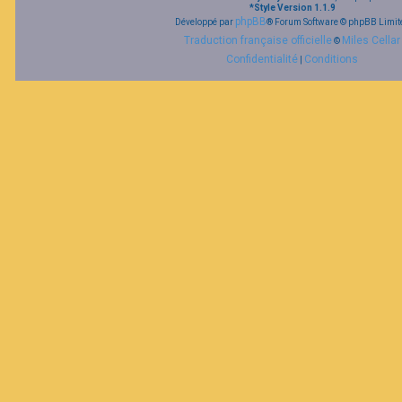
*
Style Version 1.1.9
phpBB
Développé par
® Forum Software © phpBB Limit
Traduction française officielle
Miles Cellar
©
Confidentialité
Conditions
|