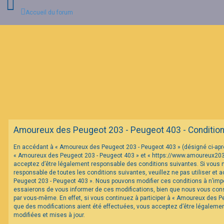
Accueil du forum
C
o
n
n
e
x
i
o
n
Amoureux des Peugeot 203 - Peugeot 403 - Conditions 
I
En accédant à « Amoureux des Peugeot 203 - Peugeot 403 » (désigné ci-après 
n
« Amoureux des Peugeot 203 - Peugeot 403 » et « https://www.amoureux20
s
c
acceptez d’être légalement responsable des conditions suivantes. Si vous 
r
responsable de toutes les conditions suivantes, veuillez ne pas utiliser et
i
Peugeot 203 - Peugeot 403 ». Nous pouvons modifier ces conditions à n’im
p
essaierons de vous informer de ces modifications, bien que nous vous conse
t
par vous-même. En effet, si vous continuez à participer à « Amoureux des P
i
o
que des modifications aient été effectuées, vous acceptez d’être légaleme
n
modifiées et mises à jour.