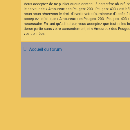
F
Vous acceptez de ne publier aucun contenu à caractère abusif, obs
A
le serveur de « Amoureux des Peugeot 203 - Peugeot 403 » est hébe
Q
nous nous réservons le droit d’avertir votre fournisseur d’accès à 
acceptez le fait que « Amoureux des Peugeot 203 - Peugeot 403 » a
nécessaire. En tant qu’utilisateur, vous acceptez que toutes les
tierce partie sans votre consentement, ni « Amoureux des Peugeo
vos données.
Accueil du forum