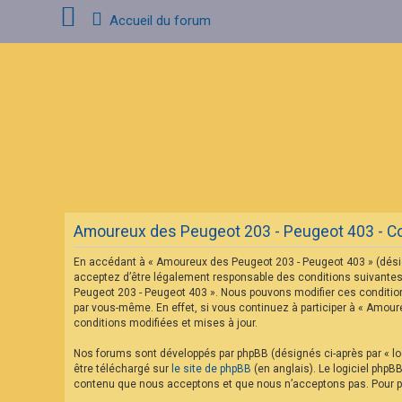
Accueil du forum
C
o
n
n
e
x
i
o
n
Amoureux des Peugeot 203 - Peugeot 403 - Cond
I
n
En accédant à « Amoureux des Peugeot 203 - Peugeot 403 » (désig
s
c
acceptez d’être légalement responsable des conditions suivantes.
r
Peugeot 203 - Peugeot 403 ». Nous pouvons modifier ces condition
i
par vous-même. En effet, si vous continuez à participer à « Amou
p
conditions modifiées et mises à jour.
t
i
o
Nos forums sont développés par phpBB (désignés ci-après par « log
n
être téléchargé sur
le site de phpBB
(en anglais). Le logiciel phpB
contenu que nous acceptons et que nous n’acceptons pas. Pour pl