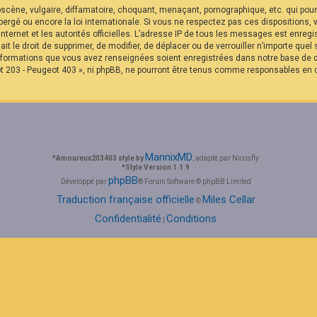
cène, vulgaire, diffamatoire, choquant, menaçant, pornographique, etc. qui pourra
rgé ou encore la loi internationale. Si vous ne respectez pas ces dispositions,
internet et les autorités officielles. L’adresse IP de tous les messages est enreg
it le droit de supprimer, de modifier, de déplacer ou de verrouiller n’importe qu
 informations que vous avez renseignées soient enregistrées dans notre base de
t 203 - Peugeot 403 », ni phpBB, ne pourront être tenus comme responsables en c
MannixMD
*
Amoureux203403 style by
, adapté par Nicosfly
*
Style Version 1.1.9
phpBB
Développé par
® Forum Software © phpBB Limited
Traduction française officielle
Miles Cellar
©
Confidentialité
Conditions
|