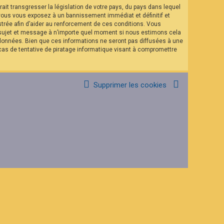
it transgresser la législation de votre pays, du pays dans lequel
 vous vous exposez à un bannissement immédiat et définitif et
istrée afin d’aider au renforcement de ces conditions. Vous
el sujet et message à n’importe quel moment si nous estimons cela
 données. Bien que ces informations ne seront pas diffusées à une
as de tentative de piratage informatique visant à compromettre
Supprimer les cookies