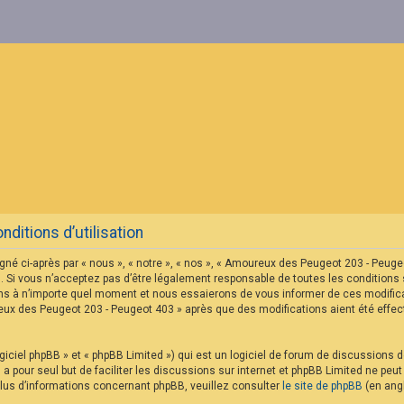
itions d’utilisation
né ci-après par « nous », « notre », « nos », « Amoureux des Peugeot 203 - Peu
 Si vous n’acceptez pas d’être légalement responsable de toutes les conditions s
s à n’importe quel moment et nous essaierons de vous informer de ces modificat
reux des Peugeot 203 - Peugeot 403 » après que des modifications aient été eff
iciel phpBB » et « phpBB Limited ») qui est un logiciel de forum de discussions 
B a pour seul but de faciliter les discussions sur internet et phpBB Limited ne p
us d’informations concernant phpBB, veuillez consulter
le site de phpBB
(en angl