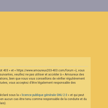
geot 403 » et « https://www.amoureux203-403.com/forum »), vous
uivantes, veuillez ne pas utiliser et accéder à « Amoureux des
ions, bien que nous vous conseillons de vérifier régulièrement
ectuées, vous acceptez d’être légalement responsable des
déclaré sous la «
licence publique générale GNU 2.0
» et qui peut
eut en aucun cas être tenu comme responsable de la conduite et du
ais).